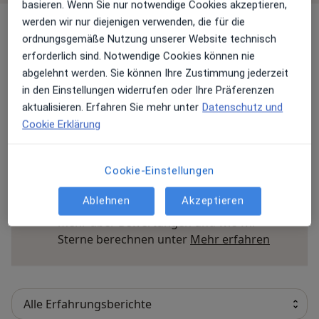
basieren. Wenn Sie nur notwendige Cookies akzeptieren,
werden wir nur diejenigen verwenden, die für die
Erfahrungen
ordnungsgemäße Nutzung unserer Website technisch
erforderlich sind. Notwendige Cookies können nie
Bewerten
abgelehnt werden. Sie können Ihre Zustimmung jederzeit
in den Einstellungen widerrufen oder Ihre Präferenzen
aktualisieren. Erfahren Sie mehr unter
Datenschutz und
27 Bewertungen
Cookie Erklärung
Jede einzelne Bewertungen ist wichtig. Wir
Cookie-Einstellungen
prüfen und moderieren Bewertungen
Ablehnen
Akzeptieren
gemäß unserer Richtlinien. Erfahren Sie
mehr über Bewertungen und wie wir
Mehr übe
Sterne berechnen unter
Mehr erfahren