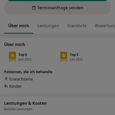
Terminanfrage senden
Über mich
Leistungen
Standorte
Bewertung
Über mich
Top 5
Top 5
Juni 2022
Juni 2022
Patienten, die ich behandle
Erwachsene
Kinder
Leistungen & Kosten
Beliebte Leistungen