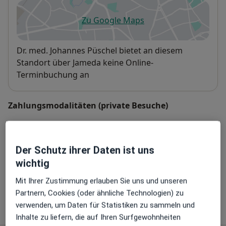
Zu Google Maps
öffnet in einer neuen Registe
Verfügbarkeit
Dr. med. Johannes Püschel bietet an diesem
Standort über Jameda keine Online-
Terminbuchung an
Zahlungsmodalitäten (private Besuche)
Akzeptierte Versicherungen
Details
Der Schutz ihrer Daten ist uns
Telefonnummer
wichtig
02571 96...
Telefonnummer anzeigen
Mit Ihrer Zustimmung erlauben Sie uns und unseren
Partnern, Cookies (oder ähnliche Technologien) zu
Mehr Details anzeigen
verwenden, um Daten für Statistiken zu sammeln und
über die Adresse
Inhalte zu liefern, die auf Ihren Surfgewohnheiten