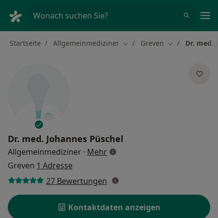
Ha
Wonach suchen Sie?
Startseite
Allgemeinmediziner
Greven
Dr. med. 
Stadt ändern
Stadt ändern
Dr. med.
Johannes Püschel
über Spezialisierungen
Allgemeinmediziner
·
Mehr
Greven
1 Adresse
27 Bewertungen
Kontaktdaten anzeigen