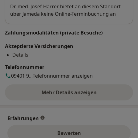
Deutschen Olympischen Sportbund (DOSB)
Verfügbarkeit
Dr. med. Josef Harrer bietet an diesem Standort
Vorlesungen und Unterricht zur Ausbildung von
über Jameda keine Online-Terminbuchung an
Sportphysiotherapeuten auf nationaler Ebene zur
Betreuung von Olympia-, National- und
Profimannschaften. Habe ich Ihr Interesse geweckt,
Zahlungsmodalitäten (private Besuche)
dann vereinbaren Sie gerne einen Termin in meiner
Spezialsprechstunde. Dies ist telefonisch über 09401-
Akzeptierte Versicherungen
917480 und natürlich über die Homepage www.ortho-
Details
neu.de möglich.
Telefonnummer
09401 9...
Telefonnummer anzeigen
Mehr Details anzeigen
über die Adresse
Erfahrungen
Bewerten