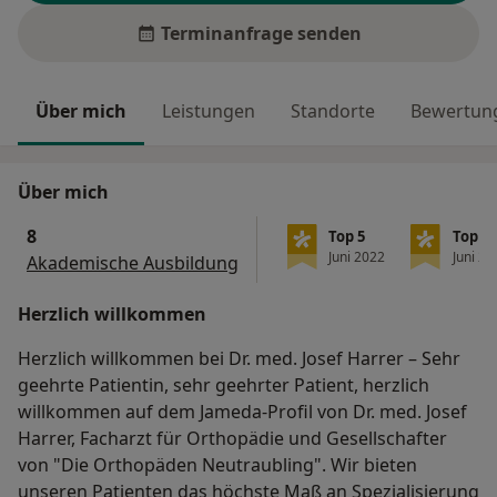
Terminanfrage senden
Über mich
Leistungen
Standorte
Bewertung
Über mich
8
Top 5
Top 5
Juni 2022
Juni 20
Akademische Ausbildung
Herzlich willkommen
Herzlich willkommen bei Dr. med. Josef Harrer – Sehr
geehrte Patientin, sehr geehrter Patient, herzlich
willkommen auf dem Jameda-Profil von Dr. med. Josef
Harrer, Facharzt für Orthopädie und Gesellschafter
von "Die Orthopäden Neutraubling". Wir bieten
unseren Patienten das höchste Maß an Spezialisierung