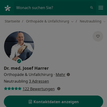
Ha
Wonach suchen Sie?
Startseite
Orthopäde & Unfallchirurg
Neutraubling
Stadt ändern
St
Dr. med.
Josef Harrer
über Spezialisierungen
Orthopäde & Unfallchirurg
·
Mehr
Neutraubling
3 Adressen
122 Bewertungen
Kontaktdaten anzeigen