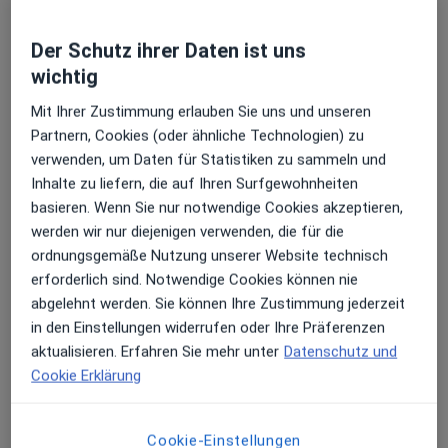
Praxis Dr.med. Josef Joerißen Facharzt für
Der Schutz ihrer Daten ist uns
Frauenheilkunde und Geburtshilfe
wichtig
Markt 23,
41812
Erkelenz
Mit Ihrer Zustimmung erlauben Sie uns und unseren
Partnern, Cookies (oder ähnliche Technologien) zu
Zu Google Maps
öffnet in einer neuen Registe
verwenden, um Daten für Statistiken zu sammeln und
Inhalte zu liefern, die auf Ihren Surfgewohnheiten
Verfügbarkeit
Dr. med. Josef Joerißen bietet an diesem Standort
basieren. Wenn Sie nur notwendige Cookies akzeptieren,
über Jameda keine Online-Terminbuchung an
werden wir nur diejenigen verwenden, die für die
ordnungsgemäße Nutzung unserer Website technisch
erforderlich sind. Notwendige Cookies können nie
Zahlungsmodalitäten (private Besuche)
abgelehnt werden. Sie können Ihre Zustimmung jederzeit
in den Einstellungen widerrufen oder Ihre Präferenzen
Akzeptierte Versicherungen
aktualisieren. Erfahren Sie mehr unter
Datenschutz und
Details
Cookie Erklärung
Telefonnummer
02431...
Telefonnummer anzeigen
Cookie-Einstellungen