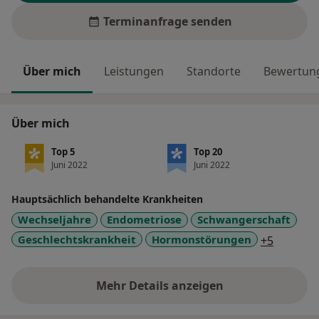
Terminanfrage senden
Über mich
Leistungen
Standorte
Bewertung
Über mich
Top 5
Top 20
Juni 2022
Juni 2022
Hauptsächlich behandelte Krankheiten
Wechseljahre
Endometriose
Schwangerschaft
a11y_sr
Geschlechtskrankheit
Hormonstörungen
+5
Mehr Details anzeigen
über Erfahrungen