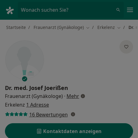
Ha
Wonach suchen Sie?
Startseite
Frauenarzt (Gynäkologe)
Erkelenz
Dr. 
Stadt ändern
Stadt änd
Dr. med.
Josef Joerißen
über Spezialisierungen
Frauenarzt (Gynäkologe)
·
Mehr
Erkelenz
1 Adresse
16 Bewertungen
Kontaktdaten anzeigen