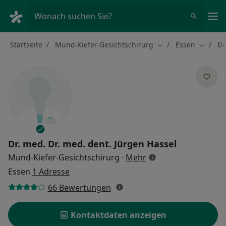
Ha
Wonach suchen Sie?
Startseite
Mund-Kiefer-Gesichtschirurg
Essen
Dr
Stadt ändern
Stadt ä
Dr. med. Dr. med. dent.
Jürgen Hassel
über Spezialisierung
Mund-Kiefer-Gesichtschirurg
·
Mehr
Essen
1 Adresse
66 Bewertungen
Kontaktdaten anzeigen