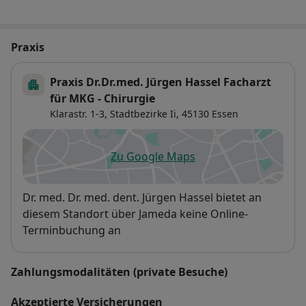
Praxis
Praxis Dr.Dr.med. Jürgen Hassel Facharzt
für MKG - Chirurgie
Klarastr. 1-3,
Stadtbezirke Ii
, 45130
Essen
Zu Google Maps
öffnet in einer neuen Registe
Verfügbarkeit
Dr. med. Dr. med. dent. Jürgen Hassel bietet an
diesem Standort über Jameda keine Online-
Terminbuchung an
Zahlungsmodalitäten (private Besuche)
Akzeptierte Versicherungen