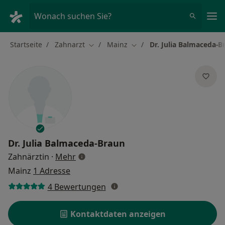
Ha
Wonach suchen Sie?
Startseite
Zahnarzt
Mainz
Dr. Julia Balmaceda-B
Stadt ändern
Stadt ändern
Dr.
Julia Balmaceda-Braun
über Spezialisierungen
Zahnärztin
·
Mehr
Mainz
1 Adresse
4 Bewertungen
Kontaktdaten anzeigen