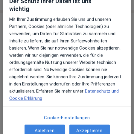
Der Schutz ihrer Daten ist uns
wichtig
Mit Ihrer Zustimmung erlauben Sie uns und unseren
Praxis
Partnern, Cookies (oder ähnliche Technologien) zu
verwenden, um Daten für Statistiken zu sammeln und
Kieferorthopädische Gem.Praxis Dres.
Inhalte zu liefern, die auf Ihren Surfgewohnheiten
Daniel Balmaceda und Julia Balmaceda-
basieren. Wenn Sie nur notwendige Cookies akzeptieren,
Braun
werden wir nur diejenigen verwenden, die für die
Breite Str. 21,
Gonsenheim
, 55124
Mainz
ordnungsgemäße Nutzung unserer Website technisch
erforderlich sind. Notwendige Cookies können nie
Zu Google Maps
abgelehnt werden. Sie können Ihre Zustimmung jederzeit
öffnet in einer neuen Registe
in den Einstellungen widerrufen oder Ihre Präferenzen
aktualisieren. Erfahren Sie mehr unter
Datenschutz und
Verfügbarkeit
Dr. Julia Balmaceda-Braun bietet an diesem
Cookie Erklärung
Standort über Jameda keine Online-
Terminbuchung an
Cookie-Einstellungen
Zahlungsmodalitäten (private Besuche)
Ablehnen
Akzeptieren