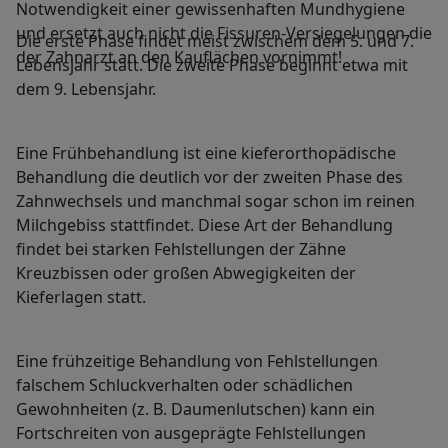
Notwendigkeit einer gewissenhaften Mundhygiene
und ersetzt auch nicht die Fissuren-Versiegelungen die
Die erste Phase findet meist zwischem dem 5. und 7.
der Zahnarzt an den Kauflächen vornimmt!
Lebensjahr statt. Die zweite Phase beginnt etwa mit
dem 9. Lebensjahr.
Eine Frühbehandlung ist eine kieferorthopädische
Behandlung die deutlich vor der zweiten Phase des
Zahnwechsels und manchmal sogar schon im reinen
Milchgebiss stattfindet. Diese Art der Behandlung
findet bei starken Fehlstellungen der Zähne
Kreuzbissen oder großen Abwegigkeiten der
Kieferlagen statt.
Eine frühzeitige Behandlung von Fehlstellungen
falschem Schluckverhalten oder schädlichen
Gewohnheiten (z. B. Daumenlutschen) kann ein
Fortschreiten von ausgeprägte Fehlstellungen