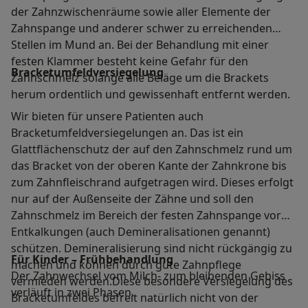
der Zahnzwischenräume sowie aller Elemente der
Zahnspange und anderer schwer zu erreichenden
Stellen im Mund an. Bei der Behandlung mit einer
festen Klammer besteht keine Gefahr für den
Bracketumfeldversiegelung
Zahnschmelz solange alle Beläge um die Brackets
herum ordentlich und gewissenhaft entfernt werden.
Wir bieten für unsere Patienten auch
Bracketumfeldversiegelungen an. Das ist ein
Glattflächenschutz der auf den Zahnschmelz rund um
das Bracket von der oberen Kante der Zahnkrone bis
zum Zahnfleischrand aufgetragen wird. Dieses erfolgt
nur auf der Außenseite der Zähne und soll den
Zahnschmelz im Bereich der festen Zahnspange vor
Entkalkungen (auch Demineralisationen genannt)
schützen. Demineralisierung sind nicht rückgängig zu
Für Kinder – Frühbehandlung
machen und können durch gute Zahnpflege
Der Zahnwechsel vom Milch- zum bleibenden Gebiss
vermieden werden.Diese besondere Versiegelung des
verläuft in zwei Phasen.
Bracketumfeldes befreit natürlich nicht von der