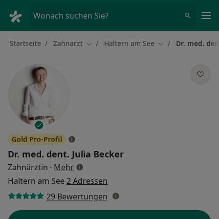
Ha
Wonach suchen Sie?
Startseite
Zahnarzt
Haltern am See
Dr. med. den
Stadt ändern
Stadt ändern
Gold Pro-Profil
Dr. med. dent.
Julia Becker
über Spezialisierungen
Zahnärztin
·
Mehr
Haltern am See
2 Adressen
29 Bewertungen