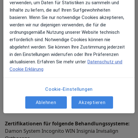
verwenden, um Daten für Statistiken zu sammeln und
Inhalte zu liefern, die auf Ihren Surfgewohnheiten
2011-2014 niedergelassen in der kieferorthopädischen
basieren. Wenn Sie nur notwendige Cookies akzeptieren,
Gemeinschaftspraxis Bönninghoff + Becker
werden wir nur diejenigen verwenden, die für die
ordnungsgemäße Nutzung unserer Website technisch
erforderlich sind. Notwendige Cookies können nie
seit April 2014 Inhaberin der kieferorthopädischen
abgelehnt werden. Sie können Ihre Zustimmung jederzeit
Praxis Dr. Julia Becker
in den Einstellungen widerrufen oder Ihre Präferenzen
aktualisieren. Erfahren Sie mehr unter
Datenschutz und
seit Januar 2017 zertifiziertes Mitglied der Deutschen
Cookie Erklärung
Gesellschaft für linguale Orthodontie
Cookie-Einstellungen
Mitglied in folgenden Gesellschaften:
DGKFO BDK
Ablehnen
Akzeptieren
DGLO
Zertifikationen für folgende Behandlungssysteme:
Damon System Incognito WIN Insignia Invisalign