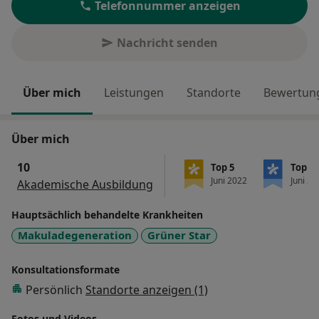
Telefonnummer anzeigen
Nachricht senden
Über mich
Leistungen
Standorte
Bewertung
Über mich
10
Top 5
Top 20
Juni 2022
Juni 20
Akademische Ausbildung
Hauptsächlich behandelte Krankheiten
Makuladegeneration
Grüner Star
Konsultationsformate
Persönlich
Standorte anzeigen (1)
Fotos und Videos