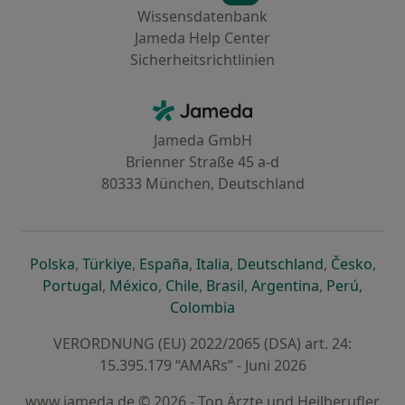
Wissensdatenbank
Jameda Help Center
Sicherheitsrichtlinien
Kontakt
Jameda - Startseite
Jameda GmbH
Brienner Straße 45 a-d
80333 München, Deutschland
öffnet in einer neuen Registerkarte
öffnet in einer neuen Registerkarte
öffnet in einer neuen Registerk
öffnet in einer neuen Reg
öffnet in ei
öffn
Polska
,
Türkiye
,
España
,
Italia
,
Deutschland
,
Česko
,
öffnet in einer neuen Registerkarte
öffnet in einer neuen Registerkarte
öffnet in einer neuen Register
öffnet in einer neuen R
öffnet in ei
öffnet
Portugal
,
México
,
Chile
,
Brasil
,
Argentina
,
Perú
,
öffnet in einer neuen Re
Colombia
VERORDNUNG (EU) 2022/2065 (DSA) art. 24:
15.395.179 “AMARs” - Juni 2026
www.jameda.de © 2026 - Top Ärzte und Heilberufler