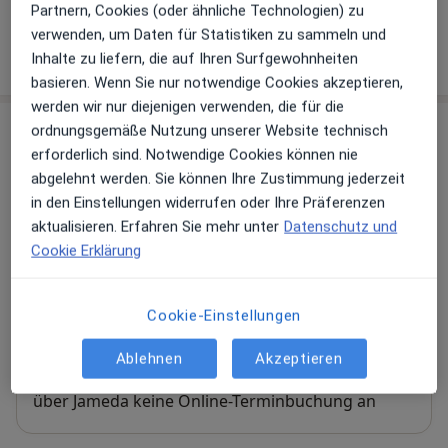
Partnern, Cookies (oder ähnliche Technologien) zu
verwenden, um Daten für Statistiken zu sammeln und
Wie funktioniert die Preisbildung?
Inhalte zu liefern, die auf Ihren Surfgewohnheiten
basieren. Wenn Sie nur notwendige Cookies akzeptieren,
werden wir nur diejenigen verwenden, die für die
Praxis
ordnungsgemäße Nutzung unserer Website technisch
erforderlich sind. Notwendige Cookies können nie
Praxis Julia M. Claßen-Hartl Fachärztin für
abgelehnt werden. Sie können Ihre Zustimmung jederzeit
Augenheilkunde
in den Einstellungen widerrufen oder Ihre Präferenzen
Läufstraße 4,
56626
Andernach
aktualisieren. Erfahren Sie mehr unter
Datenschutz und
Privatpraxis
Cookie Erklärung
Zu Google Maps
Cookie-Einstellungen
öffnet in einer neuen Registe
Ablehnen
Akzeptieren
Verfügbarkeit
Julia M. Claßen-Hartl bietet an diesem Standort
über Jameda keine Online-Terminbuchung an