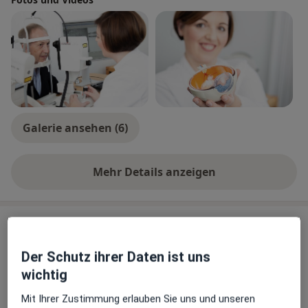
Galerie ansehen (6)
Mehr Details anzeigen
über Erfahrungen
Leistungen & Kosten
Andere Leistungen
Der Schutz ihrer Daten ist uns
wichtig
Kontaktlinsen (Beratung)
Mit Ihrer Zustimmung erlauben Sie uns und unseren
Sehschule / Sehtest