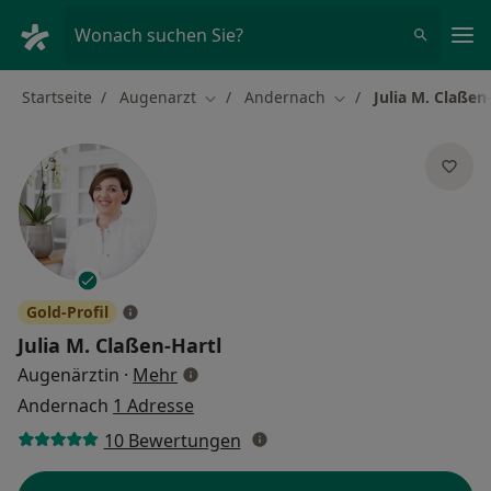
Ha
Wonach suchen Sie?
Startseite
Augenarzt
Andernach
Julia M. Claßen
Stadt ändern
Stadt ändern
Gold-Profil
Julia M. Claßen-Hartl
über Spezialisierungen
Augenärztin
·
Mehr
Andernach
1 Adresse
10 Bewertungen