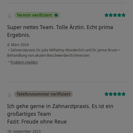
In Zusammenarbeit mit einem Kieferchirurgen können
wir fehlende Zähne durch implantatgetragenen
Zahnersatz ersetzen. Auch klassische oder metallfreie
Termin verifiziert
zahnfarbene Brücken aus Zirkonoxidkeramik zum
Super nettes Team. Tolle Ärztin. Echt prima
Lückenschluss bieten wir an.
Ergebnis.
Lachgas
4. März 2024
•
Zahnarztpraxis Dr. Julia Wilhelmy-Wunderlich und Dr. Janna Bruns
•
Entspannt beim Zahnarzt durch Lachgas
Behandlung von akuten Beschwerden/Schmerzen
•
Problem melden
Um Ihnen Ihren Gang zu uns noch mehr zu
erleichtern, bieten wir Ihnen ab sofort eine
Behandlung unter Lachgas an. In den USA und einigen
anderen Ländern gehört die Lachgasbehandlung seit
vielen Jahren zum Alltag des Zahnarztes. Dadurch
Telefonnummer verifiziert
konnten viele Menschen Ihre Angst überwinden und
Ich gehe gerne in Zahnarztpraxis. Es ist ein
ihr Lächeln wieder finden.
großartiges Team
Fazit: Freude ohne Reue
Vorteile der Lachgassedierung
- stressfreie und angenehme Behandlung
10. September 2023