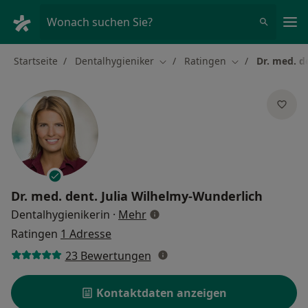
Ha
Wonach suchen Sie?
Startseite
Dentalhygieniker
Ratingen
Dr. med. d
Stadt ändern
Stadt ändern
Dr. med. dent.
Julia Wilhelmy-Wunderlich
über Spezialisierungen
Dentalhygienikerin
·
Mehr
Ratingen
1 Adresse
23 Bewertungen
Kontaktdaten anzeigen