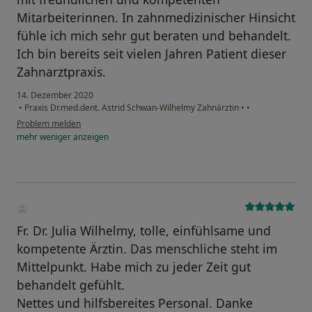
entspannten Atmosphäre zu gewinnen, ist der
Mitarbeiterinnen. In zahnmedizinischer Hinsicht
Schlüssel zu einem angstfreien Zahnarztbesuch.
fühle ich mich sehr gut beraten und behandelt.
Ich bin bereits seit vielen Jahren Patient dieser
Wir beraten Eltern und ihre Kinder bei allen Fragen
Zahnarztpraxis.
rund um gesunde Ernährung und die richtige
Handhabung von kindgerechten
14. Dezember 2020
Zahnpflegeprodukten.
•
Praxis Dr.med.dent. Astrid Schwan-Wilhelmy Zahnärztin
•
•
Problem melden
mehr
weniger
anzeigen
Sanierung bereits kariöser Milchzähne:
kariöse Defekte in Milchzähnen werden bei uns mit
modernen weißen Compomerfüllungen therapiert.
Rechtzeitiger Hinweis auf Zahnregulierung:
Wenn Gefahr droht, dass nachfolgende bleibende
Fr. Dr. Julia Wilhelmy, tolle, einfühlsame und
Zähne zu wenig Platz haben oder das
kompetente Ärztin. Das menschliche steht im
Kieferknochenwachstum behindert ist, machen wir
Mittelpunkt. Habe mich zu jeder Zeit gut
rechtzeitig darauf aufmerksam und arbeiten eng mit
behandelt gefühlt.
bewährten Kieferorthopäden zusammen.
Nettes und hilfsbereites Personal. Danke