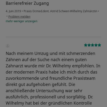
Barrierefreier Zugang
Kinder als Angstpatienten:
eine besonders einfühlsame Behandlung der kleinen
4. Juni 2019
•
Praxis Dr.med.dent. Astrid Schwan-Wilhelmy Zahnärztin
•
Patienten ist bei uns selbstverständlich und in der
•
Problem melden
mehr
weniger
anzeigen
Mehrzahl der Fälle auch sehr erfolgreich. Sollte eine
Behandlung trotzdem nicht möglich sein, bieten wir
auch eine Sanierung unter Sedierung bei dem
kieferchirurgischen Kollegen unseres Qualitätszirkels
an.
Nach meinem Umzug und mit schmerzenden
Zähnen auf der Suche nach einem guten
Zahnarzt wurde mir Dr. Wilhelmy empfohlen. In
der modernen Praxis habe ich mich durch das
zuvorkommende und freundliche Praxisteam
direkt gut aufgehoben gefühlt. Die
anschließende Untersuchung war sehr
ausführlich, professionell und sorgfältig. Dr.
Wilhelmy hat bei der gründlichen Kontrolle