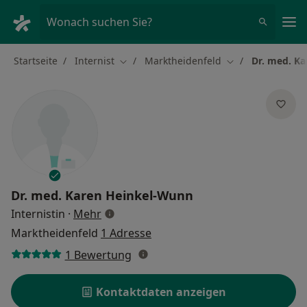
Ha
Wonach suchen Sie?
Startseite
Internist
Marktheidenfeld
Dr. med. K
Stadt ändern
Stadt ändern
Dr. med.
Karen Heinkel-Wunn
über Spezialisierungen
Internistin
·
Mehr
Marktheidenfeld
1 Adresse
1 Bewertung
Kontaktdaten anzeigen