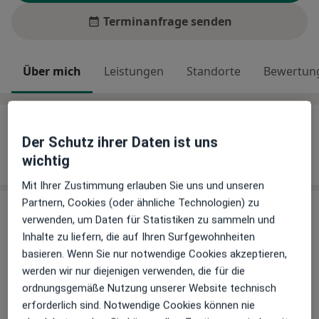
Terminanfrage senden
Über mich
Leistungen
Standorte
Bewertung
Über mich
Der Schutz ihrer Daten ist uns
Weiterbildungen und Tätigkeitsschwerpunkte
wichtig
Psychosomatische Grundversorgung
Mit Ihrer Zustimmung erlauben Sie uns und unseren
Partnern, Cookies (oder ähnliche Technologien) zu
Leistungen
verwenden, um Daten für Statistiken zu sammeln und
Inhalte zu liefern, die auf Ihren Surfgewohnheiten
Keine Informationen über Leistungen und Kosten
basieren. Wenn Sie nur notwendige Cookies akzeptieren,
Auf diesem Profil wurden noch keine Informationen
werden wir nur diejenigen verwenden, die für die
über Leistungen hinzugefügt.
ordnungsgemäße Nutzung unserer Website technisch
erforderlich sind. Notwendige Cookies können nie