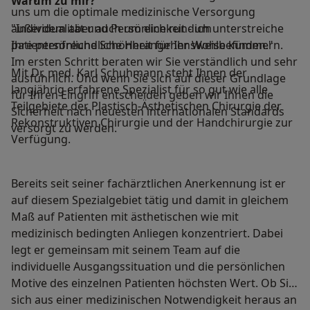
Warum zu mir?
uns um die optimale medizinische Versorgung
außerdem aber auch um eine rundum
"Individualität und Persönlichkeit - ich unterstreiche
patientenfreundliche Herangehensweise kümmern.
Ihre persönliche Schönheit für Ihr Wohlbefinden."
Im ersten Schritt beraten wir Sie verständlich und sehr
Mit Dr. med. Karl Schuhmann steht Ihnen der
ausführlich. Und wenn Sie sich auf dieser Grundlage
langjährig erfahrene Spezialist für so gut wie alle
für Ihren Eingriff entscheiden geben wir Ihnen die
Teilgebiete der Plastisch-Ästhetischen Chirurgie der
Sicherheit nach neuesten internationalen Standards
Rekonstruktiven Chirurgie und der Handchirurgie zur
versorgt zu werden.
Verfügung.
Bereits seit seiner fachärztlichen Anerkennung ist er
auf diesem Spezialgebiet tätig und damit in gleichem
Maß auf Patienten mit ästhetischen wie mit
medizinisch bedingten Anliegen konzentriert. Dabei
legt er gemeinsam mit seinem Team auf die
individuelle Ausgangssituation und die persönlichen
Motive des einzelnen Patienten höchsten Wert. Ob Sie
sich aus einer medizinischen Notwendigkeit heraus an