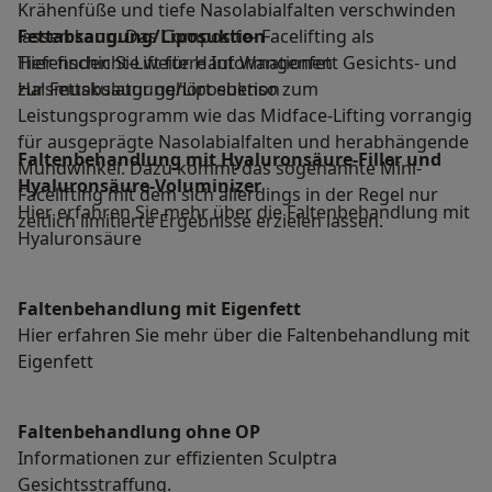
Krähenfüße und tiefe Nasolabialfalten verschwinden
lassen kann. Das Composite- Facelifting als
Fettabsaugung/Liposuktion
Tiefenschicht-Lift für Haut Wangenfett Gesichts- und
Hier finden Sie weitere Informationen
Halsmuskulatur gehört ebenso zum
zur Fettabsaugung/Liposuktion
Leistungsprogramm wie das Midface-Lifting vorrangig
für ausgeprägte Nasolabialfalten und herabhängende
Faltenbehandlung mit Hyaluronsäure-Filler und
Mundwinkel. Dazu kommt das sogenannte Mini-
Hyaluronsäure-Voluminizer
Facelifting mit dem sich allerdings in der Regel nur
Hier erfahren Sie mehr über die Faltenbehandlung mit
zeitlich limitierte Ergebnisse erzielen lassen.
Hyaluronsäure
Faltenbehandlung mit Eigenfett
Hier erfahren Sie mehr über die Faltenbehandlung mit
Eigenfett
Faltenbehandlung ohne OP
Informationen zur effizienten Sculptra
Gesichtsstraffung.