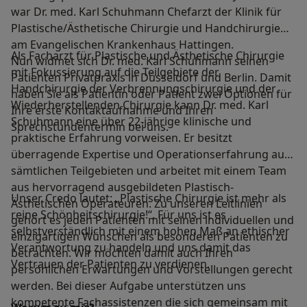
war Dr. med. Karl Schuhmann Chefarzt der Klinik für
Plastische/Ästhetische Chirurgie und Handchirurgie
am Evangelischen Krankenhaus Hattingen.
Als Facharzt für Plastische und Ästhetische Chirurgie
Nun widmet sich Dr. med. Karl Schuhmann seinen
mit Fokussierung auf die Teilgebiete der
Patienten Privatpraxis in Düsseldorf und Berlin. Damit
Handchirurgie der Verbrennungschirurgie und der
haben Sie als Patientin oder Patient zwei Optionen für
Wiederherstellenden Chirurgie kann Dr. med. Karl
Ihre erste Kontaktaufnahme und Ihren
Schuhmann eine über 22-jährige klinische und
Sprechstundentermin bei uns.
praktische Erfahrung vorweisen. Er besitzt
überragende Expertise und Operationserfahrung auf
sämtlichen Teilgebieten und arbeitet mit einem Team
aus hervorragend ausgebildeten Plastisch-
Unser Credo lautet: „Plastische Chirurgie ist mehr als
Ästhetischen Operateuren. Zu unseren Leitlinien
reine Schönheitschirurgie!“. Für uns ist es
gehört es jeden Patienten mit seinen individuellen und
selbstverständlich mit einem hohen Maß an ethischer
einzigartigen Wünschen als besonderen Patienten zu
Verantwortung zu handeln und uns damit das
betrachten. Wir möchten damit auch Ihren
Vertrauen der Patienten zu verdienen.
persönlichen Erwartungen und Vorstellungen gerecht
werden. Bei dieser Aufgabe unterstützen uns
kompetente Fachassistenzen die sich gemeinsam mit