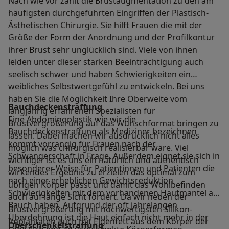
Nach wie vor zählt die Brustaugmentation zu den am
häufigsten durchgeführten Eingriffen der Plastisch-
Ästhetischen Chirurgie. Sie hilft Frauen die mit der
Größe der Form der Anordnung und der Profilkontur
ihrer Brust sehr unglücklich sind. Viele von ihnen
leiden unter dieser starken Beeinträchtigung auch
seelisch schwer und haben Schwierigkeiten ein
weibliches Selbstwertgefühl zu entwickeln. Bei uns
haben Sie die Möglichkeit Ihre Oberweite vom
Bauchdeckenstraffung
langjährig erfahrenen Spezialisten für
Eine Abdominoplastik wie wir die
Brustvergrößerung auf das Wunschformat bringen zu
Bauchdeckenstraffung als Mediziner bezeichnen
lassen. Dabei machen wir ausdrücklich nicht alles
kommt vorrangig für Frauen nach der
möglich was chirurgisch realisierbar wäre. Viel
Schwangerschaft in Frage. Außerdem eignet sie sich in
wichtiger ist es uns ein natürlich und authentisch
besonderer Weise für Patientinnen und Patienten die
wirkendes Ergebnis zu erzielen das optimal zum
nach einer erheblichen Gewichtsreduktion
übrigen Körper passt und damit das Wohlbefinden
Schwierigkeiten mit dem vorhandenen Hautmantel am
auch auf lange Sicht fördert. Da wir neben der
Bauch haben. Aufgrund der oft jahrelangen
Brustvergrößerung mit hochwertigsten Silikon-
Überdehnung ist die Haut einfach nicht mehr in der
Implantaten auch mit Eigenfett aus dem Körper der
Oberschenkelstraffung