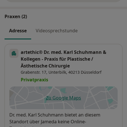
Praxen (2)
Adresse
Videosprechstunde
artethic® Dr. med. Karl Schuhmann &
Kollegen - Praxis für Plastische /
Ästhetische Chirurgie
Grabenstr. 17,
Unterbilk
, 40213
Düsseldorf
Privatpraxis
Zu Google Maps
öffnet in einer neuen Registe
Verfügbarkeit
Dr. med. Karl Schuhmann bietet an diesem
Standort über Jameda keine Online-