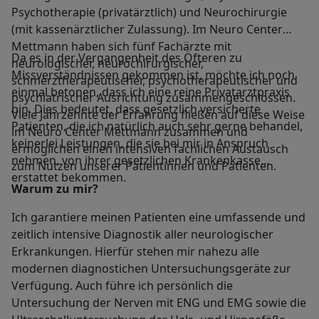
Psychotherapie (privatärztlich) und Neurochirurgie
(mit kassenärztlicher Zulassung). Im Neuro Center
Mettmann haben sich fünf Fachärzte mit
Da es in der Vergangenheit des Öfteren zu
neurologischer, neurochirurgischer,
Missverständnissen gekommen ist, möchte ich noch
schmerztherapeutischer, psychotherapeutischer und
einmal betonen, dass ich eine reine Privatarztpraxis
psychiatrischer Ausrichtung zusammengeschlossen.
bin. Dies bedeutet, dass gesetzlich versicherte
Viele Jahrzehnte der Erfahrung fließen auf diese Weise
Patienten, die ich natürlich auch sehr gerne behandel,
im Neuro Center Mettmann zusammen und
keinerlei Leistungen, die sie bei mir in Anspruch
ermöglichen einen intensiven fachlichen Austausch
nehmen, von ihrer gesetzlichen Krankenkasse
zum Nutzen unserer Patientinnen und Patienten.
erstattet bekommen.
Warum zu mir?
Ich garantiere meinen Patienten eine umfassende und
zeitlich intensive Diagnostik aller neurologischer
Erkrankungen. Hierfür stehen mir nahezu alle
modernen diagnostichen Untersuchungsgeräte zur
Verfügung. Auch führe ich persönlich die
Untersuchung der Nerven mit ENG und EMG sowie die