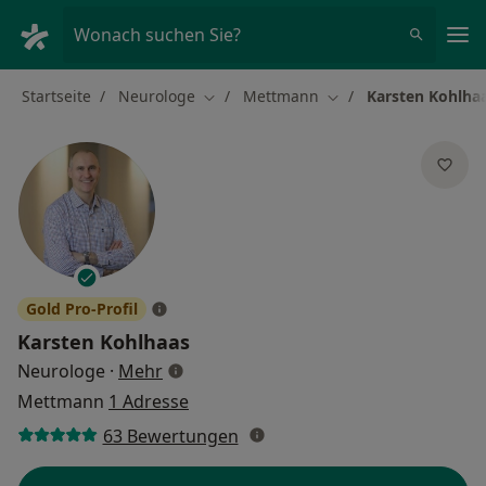
Ha
Wonach suchen Sie?
Startseite
Neurologe
Mettmann
Karsten Kohlha
Stadt ändern
Stadt ändern
Gold Pro-Profil
Karsten Kohlhaas
über Spezialisierungen
Neurologe
·
Mehr
Mettmann
1 Adresse
63 Bewertungen