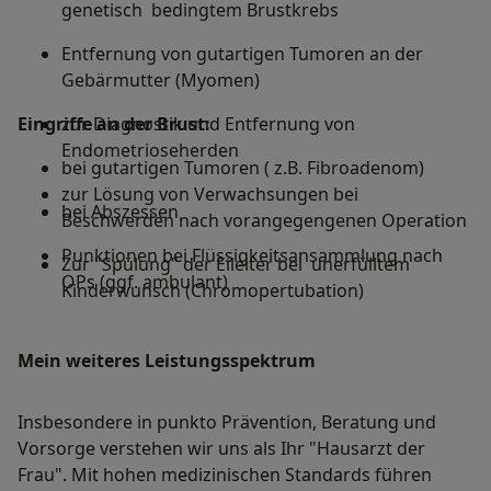
genetisch bedingtem Brustkrebs
Entfernung von gutartigen Tumoren an der
Gebärmutter (Myomen)
Eingriffe an der Brust:
zur Diagnostik und Entfernung von
Endometrioseherden
bei gutartigen Tumoren ( z.B. Fibroadenom)
zur Lösung von Verwachsungen bei
bei Abszessen
Beschwerden nach vorangegengenen Operation
Punktionen bei Flüssigkeitsansammlung nach
Zur "Spülung" der Eileiter bei unerfülltem
OPs (ggf. ambulant)
Kinderwunsch (Chromopertubation)
Mein weiteres Leistungs­spektrum
Insbesondere in punkto Prävention, Beratung und
Vorsorge verstehen wir uns als Ihr "Hausarzt der
Frau". Mit hohen medizinischen Standards führen