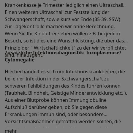
Krankenkasse je Trimester lediglich einen Ultraschall.
Einen weiteren Ultraschall zur Feststellung der
Schwangerschaft, sowie kurz vor Ende (35-39. SSW)
zur Lagekontrolle machen wir ohne Berechnung.
Wenn Sie Ihr Kind öfter sehen wollen z.B. bei jedem
Besuch, so ist dies eine Wunschleistung, die über das
Prinzip der " Wirtschaftlichkeit" zu der wir verpflichtet
Zusätzliche Infektionsdiagnostik: Toxoplasmose/
sind, hinausgeht.
Cytomegalie
Hierbei handelt es sich um Infektionskrankheiten, die
bei einer Infektion in der Sxchwangerschaft zu
schweren Fehlbildungen des Kindes führen können
(Taubheit, Blindheit, Geistige Minderentwicklung etc. ).
Aus einer Blutprobe können Immunglobuline
Aufschluß darüber geben, ob Sie gegen diese
Erkrankungen immun sind, oder besondere
Vorsichtsmaßnahmen getroffen werden sollten, die
Sie vor einer Infektion in der Schwangerschaft
Über mich
mehr