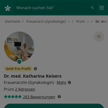
Ha
Wonach suchen Sie?
Startseite
Frauenarzt (Gynäkologe)
Prüm
Dr. med
Stadt ändern
Stadt ändern
Gold Pro-Profil
Dr. med.
Katharina Keisers
über Spezialisierunge
Frauenärztin (Gynäkologin)
·
Mehr
Prüm
2 Adressen
263 Bewertungen