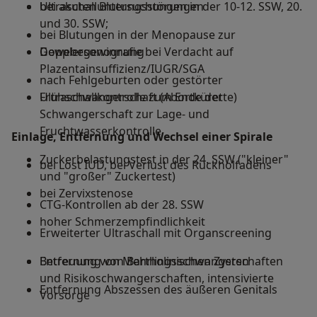
Ultraschalluntersuchungen in der 10-12. SSW, 20.
bei akuten Blutungsstörungen
und 30. SSW;
bei Blutungen in der Menopause zur
Dopplersonografie bei Verdacht auf
Gewebegewinnung
Plazentainsuffizienz/IUGR/SGA
nach Fehlgeburten oder gestörter
Ultraschallkontrolle zum Ende der
Frühschwangerschaft (Abortkürette)
Schwangerschaft zur Lage- und
Fruchtwasserkontrolle
Einlage, Entfernung und Wechsel einer Spirale
Zuckerbelastungstest in der 24. SSW ("kleiner"
bei Lost IUD, bei Verlust des Rückholfadens
und "großer" Zuckertest)
bei Zervixstenose
CTG-Kontrollen ab der 28. SSW
hoher Schmerzempfindlichkeit
Erweiterter Ultraschall mit Organscreening
Betreuung von Mehrlingsschwangerschaften
Entfernung von Bartholinischen Zysten
und Risikoschwangerschaften, intensivierte
Entfernung Abszessen des äußeren Genitals
Vorsorge