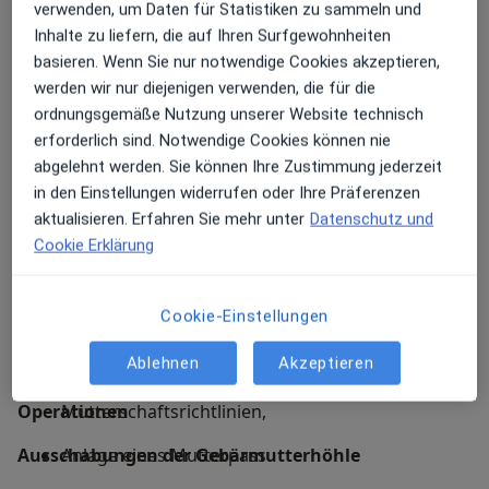
verwenden, um Daten für Statistiken zu sammeln und
Natürlich stehe ich Ihnen auch für weitere Leistungen
Inhalte zu liefern, die auf Ihren Surfgewohnheiten
zur Verfügung. Kontaktieren Sie mich und mein Team
Geburtshilfe
basieren. Wenn Sie nur notwendige Cookies akzeptieren,
unter 06551/2410 um einen Termin zu vereinbaren.
werden wir nur diejenigen verwenden, die für die
Wir freuen uns auf Ihren Anruf!
Schwangerschaftsüberwachung:
ordnungsgemäße Nutzung unserer Website technisch
erforderlich sind. Notwendige Cookies können nie
Feststellen der Schwangerschaft ab ca. 7. SSW
abgelehnt werden. Sie können Ihre Zustimmung jederzeit
möglich,
in den Einstellungen widerrufen oder Ihre Präferenzen
Umfassende Beratung (Ernährung,
aktualisieren. Erfahren Sie mehr unter
Datenschutz und
Nahrungsergänzung, zusätzliche
Cookie Erklärung
Untersuchungen/Therapien entsprechend dem
individuellen Risikoprofil)
Cookie-Einstellungen
Beratung Pränataldiagnostik
Ablehnen
Akzeptieren
Labordiagnostik analog der
Operationen
Mutterschaftsrichtlinien,
Ausschabungen der Gebärmutterhöhle
Anlage eines Mutterpass