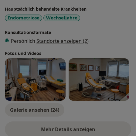
schützen können und weitere Laborkontrollen im
Hauptsächlich behandelte Krankheiten
Verlauf notwendig sind.
Endometriose
Wechseljahre
Konsultationsformate
Persönlich
Standorte anzeigen (2)
Fotos und Videos
Galerie ansehen (24)
Mehr Details anzeigen
über Erfahrungen