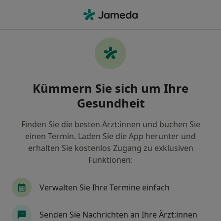
Ha
Kinder- Und Jugendarzt • Cham, Bayern
Filter & Sortierung
Zu Google Maps
Kinder- und Jugendarzt in Cham: Termin
Kümmern Sie sich um Ihre
buchen mit jameda
Gesundheit
Finden Sie Kinderärzte & Jugendmediziner in Cham
und buchen Sie online ohne zusätzliche Kosten.
Finden Sie die besten Ärzt:innen und buchen Sie
Wie wir die Suchergebnisse sortieren
einen Termin. Laden Sie die App herunter und
erhalten Sie kostenlos Zugang zu exklusiven
Funktionen:
Verwalten Sie Ihre Termine einfach
Senden Sie Nachrichten an Ihre Ärzt:innen