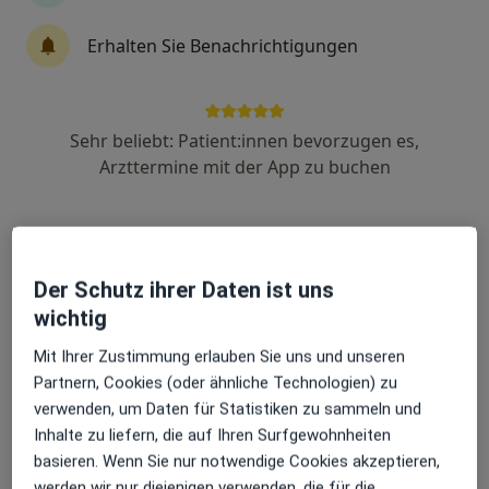
Dr. med. Benedikt Weiß
Erhalten Sie Benachrichtigungen
·
Mehr
Kinder- und Jugendarzt
14 Bewertungen
Sehr beliebt: Patient:innen bevorzugen es,
Lehmgasse 7, Bad Kötzting
•
Zu Google Maps
Arzttermine mit der App zu buchen
Praxis Dr.med. Benedikt Weiß Facharzt für Kinder- und Jugendmedizin
Dieser Arzt bzw. diese Ärztin bietet keine Online-Terminbuchung an diesem Standort an.
Terminanfrage senden
Der Schutz ihrer Daten ist uns
wichtig
Mit Ihrer Zustimmung erlauben Sie uns und unseren
Partnern, Cookies (oder ähnliche Technologien) zu
verwenden, um Daten für Statistiken zu sammeln und
Inhalte zu liefern, die auf Ihren Surfgewohnheiten
basieren. Wenn Sie nur notwendige Cookies akzeptieren,
werden wir nur diejenigen verwenden, die für die