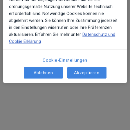
Dr. med. Elisabeth Turba-Bernhardt
ordnungsgemäße Nutzung unserer Website technisch
·
Mehr
Kinder- und Jugendärztin
erforderlich sind. Notwendige Cookies können nie
5 Bewertungen
abgelehnt werden. Sie können Ihre Zustimmung jederzeit
in den Einstellungen widerrufen oder Ihre Präferenzen
Lehmgasse 7, Bad Kötzting
•
Zu Google Maps
aktualisieren. Erfahren Sie mehr unter
Datenschutz und
Praxis Dr.med. Benedikt Weiß Facharzt für Kinder- und Jugendmedizin
Cookie Erklärung
Dieser Arzt bzw. diese Ärztin bietet keine Online-Terminbuchung an diesem Standort an.
Cookie-Einstellungen
Terminanfrage senden
Ablehnen
Akzeptieren
Dr. med. Eva-Maria Schiebelsberger