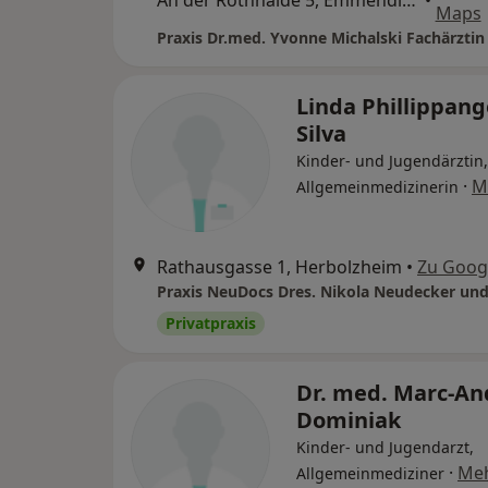
An der Rothhalde 5, Emmendingen
•
Maps
Linda Phillippang
Silva
Kinder- und Jugendärztin,
·
M
Allgemeinmedizinerin
Rathausgasse 1, Herbolzheim
•
Zu Goog
Privatpraxis
Dr. med. Marc-An
Dominiak
Kinder- und Jugendarzt,
·
Me
Allgemeinmediziner