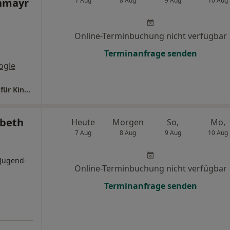
thmayr
7 Aug
8 Aug
9 Aug
10 Aug
Online-Terminbuchung nicht verfügbar
Terminanfrage senden
ogle
Praxis Dr.med. Yvonne Michalski Fachärztin für Kinder- und Jugendmedizin
abeth
Heute
Morgen
So,
Mo,
7 Aug
8 Aug
9 Aug
10 Aug
 Jugend-
Online-Terminbuchung nicht verfügbar
Terminanfrage senden