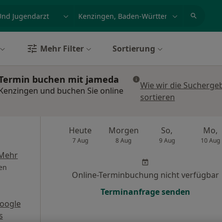
et, Erkrankung, Name
z.B. Berlin
Mehr Filter
Sortierung
: Termin buchen mit jameda
Wie wir die Sucherge
 Kenzingen und buchen Sie online
sortieren
Heute
Morgen
So,
Mo,
7 Aug
8 Aug
9 Aug
10 Aug
Mehr
en
Online-Terminbuchung nicht verfügbar
Terminanfrage senden
oogle
s