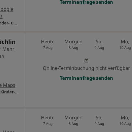
Terminanfrage senden
Google
s
Praxis Dr.med. Daniel Hirtler Facharzt für Kinder- und Jugendmedizin
öchlin
Heute
Morgen
So,
Mo,
7 Aug
8 Aug
9 Aug
10 Aug
·
Mehr
en
Online-Terminbuchung nicht verfügbar
Terminanfrage senden
e Maps
Praxis Dr.med. Katrin Köchlin Fachärztin für Kinder- und Jugendmedizin
Heute
Morgen
So,
Mo,
7 Aug
8 Aug
9 Aug
10 Aug