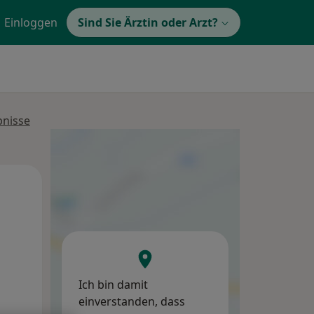
Einloggen
Sind Sie Ärztin oder Arzt?
bnisse
Di,
Mi,
Do,
11 Aug
12 Aug
13 Aug
Ich bin damit
einverstanden, dass