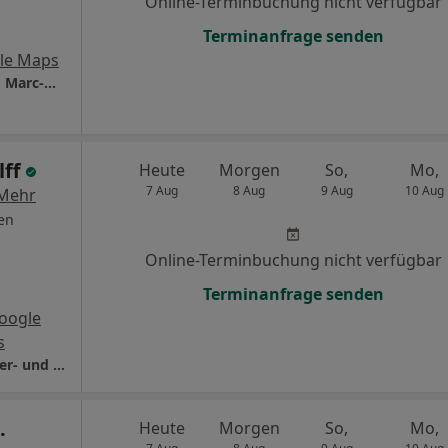
Online-Terminbuchung nicht verfügbar
Terminanfrage senden
le Maps
Praxis NeuDocs Dres. Nikola Neudecker und Marc-André Dominiak
lff
Heute
Morgen
So,
Mo,
7 Aug
8 Aug
9 Aug
10 Aug
Mehr
en
Online-Terminbuchung nicht verfügbar
Terminanfrage senden
oogle
s
Praxis Dr.med. Timo Wolff Facharzt für Kinder- und Jugendmedizin
.
Heute
Morgen
So,
Mo,