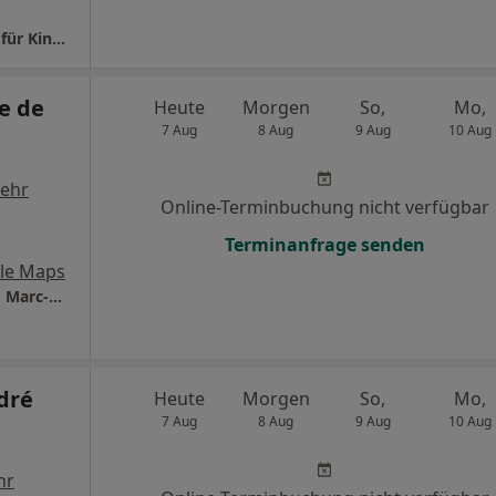
Praxis Dr.med. Yvonne Michalski Fachärztin für Kinder- und Jugendmedizin
e de
Heute
Morgen
So,
Mo,
7 Aug
8 Aug
9 Aug
10 Aug
ehr
Online-Terminbuchung nicht verfügbar
Terminanfrage senden
le Maps
Praxis NeuDocs Dres. Nikola Neudecker und Marc-André Dominiak
dré
Heute
Morgen
So,
Mo,
7 Aug
8 Aug
9 Aug
10 Aug
hr