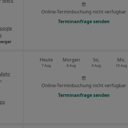
·
Mehr
Online-Terminbuchung nicht verfügbar
Terminanfrage senden
oogle
s
berger
Heute
Morgen
So,
Mo,
7 Aug
8 Aug
9 Aug
10 Aug
Mehr
n
Online-Terminbuchung nicht verfügbar
Terminanfrage senden
aps