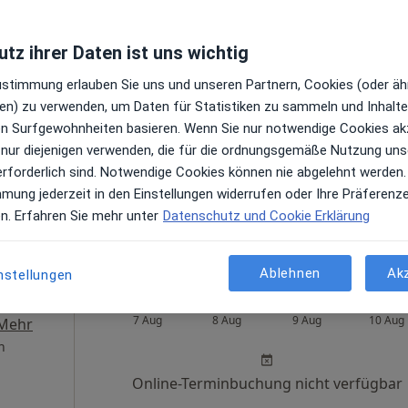
berger
tz ihrer Daten ist uns wichtig
Heute
Morgen
So,
Mo,
Zustimmung erlauben Sie uns und unseren Partnern, Cookies (oder äh
7 Aug
8 Aug
9 Aug
10 Aug
en) zu verwenden, um Daten für Statistiken zu sammeln und Inhalte 
·
Mehr
ren Surfgewohnheiten basieren. Wenn Sie nur notwendige Cookies ak
Online-Terminbuchung nicht verfügbar
 nur diejenigen verwenden, die für die ordnungsgemäße Nutzung uns
erforderlich sind. Notwendige Cookies können nie abgelehnt werden.
Terminanfrage senden
mmung jederzeit in den Einstellungen widerrufen oder Ihre Präferenz
e Maps
en. Erfahren Sie mehr unter
Datenschutz und Cookie Erklärung
Praxis Dr.med. Katrin Köchlin Fachärztin für Kinder- und Jugendmedizin
Ablehnen
Ak
nstellungen
rtler
Heute
Morgen
So,
Mo,
7 Aug
8 Aug
9 Aug
10 Aug
Mehr
n
Online-Terminbuchung nicht verfügbar