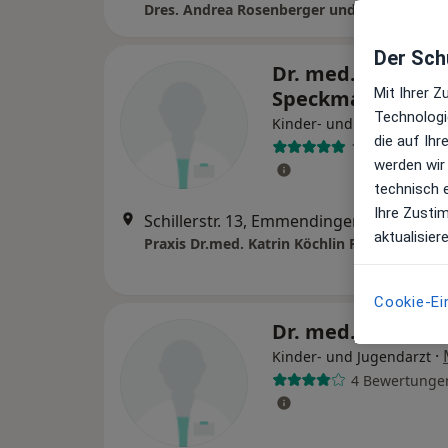
Dres. Andrea Rosenberger und Mark Rosen
Der Schu
Dr. med. Catrin
Mit Ihrer 
Speckmann
Technologi
Kinder- und Jugendärztin
die auf Ih
1 Bewertung
werden wir
technisch 
Ihre Zusti
Schillerstr. 13, Emmendingen
•
Zu Googl
aktualisier
Cookie-Ei
Dr. med. Daniel Hi
·
Kinder- und Jugendarzt
4 Bewertunge