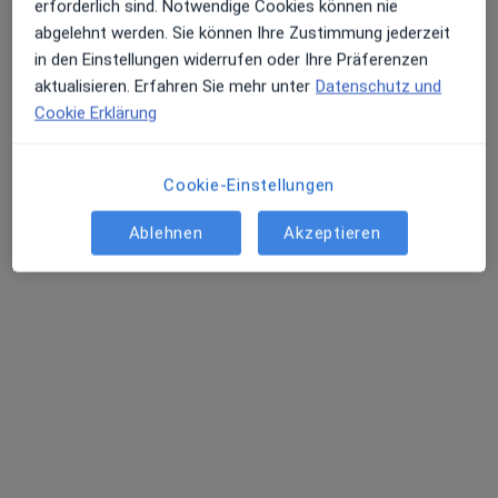
3 Bewertungen
erforderlich sind. Notwendige Cookies können nie
abgelehnt werden. Sie können Ihre Zustimmung jederzeit
in den Einstellungen widerrufen oder Ihre Präferenzen
Zu Google
Alte Eppelheimer Str. 15, Heidelberg
•
aktualisieren. Erfahren Sie mehr unter
Datenschutz und
Maps
Cookie Erklärung
Praxis Angela Romahn Kinder- und Jugendlichenpsychotherapeutin
Dieser Arzt bzw. diese Ärztin bietet keine Online-Terminbuchung an diesem Standort an.
Cookie-Einstellungen
Terminanfrage senden
Ablehnen
Akzeptieren
Dipl.-Psych. Petra Lang
Kinder- und Jugendlichenpsychotherapeutin, Psychologische