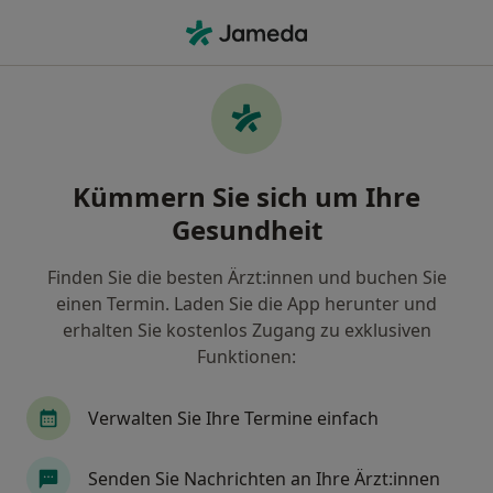
Ha
Kinder- Und Jugendlichenpsychotherapeut • Mannheim, Baden-Württemberg
Filter & Sortierung
• 1
Zu Google Map
Empfohlene Kinder- und
Kümmern Sie sich um Ihre
Jugendlichenpsychotherapeuten für
Gesetzlich versichert in Mannheim
Gesundheit
Wie wir die Suchergebnisse sortieren
Finden Sie die besten Ärzt:innen und buchen Sie
einen Termin. Laden Sie die App herunter und
erhalten Sie kostenlos Zugang zu exklusiven
Funktionen:
Verwalten Sie Ihre Termine einfach
Senden Sie Nachrichten an Ihre Ärzt:innen
M.A. Filippos-Nikolas Zisis