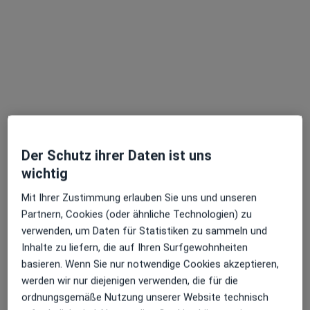
Adresse 1
Adresse 2
Gaisbergstr. 53, Heidelberg
•
Zu Google Maps
Praxis Aleksandra Novakovic Kinder- und Jugendlichenpsychotherapeutin
Dieser Arzt bzw. diese Ärztin bietet keine Online-Terminbuchung an diesem Standort an.
Terminanfrage senden
Der Schutz ihrer Daten ist uns
wichtig
Mit Ihrer Zustimmung erlauben Sie uns und unseren
Partnern, Cookies (oder ähnliche Technologien) zu
verwenden, um Daten für Statistiken zu sammeln und
Inhalte zu liefern, die auf Ihren Surfgewohnheiten
basieren. Wenn Sie nur notwendige Cookies akzeptieren,
M.A. Angela Romahn
werden wir nur diejenigen verwenden, die für die
Kinder- und Jugendlichenpsychotherapeutin
ordnungsgemäße Nutzung unserer Website technisch