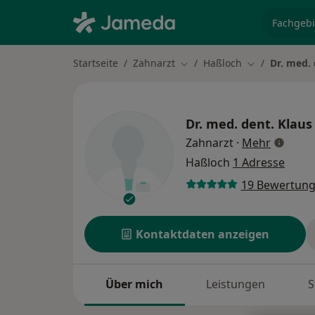
Fachgebi
Startseite
Zahnarzt
Haßloch
Dr. med.
Stadt ändern
Stadt ändern
Dr. med. dent.
Klaus
über Spe
Zahnarzt
·
Mehr
Haßloch
1 Adresse
19 Bewertun
Kontaktdaten anzeigen
Über mich
Leistungen
S