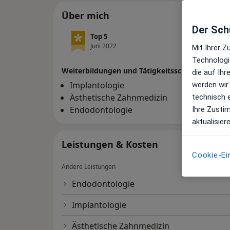
Über mich
Der Schu
Top 5
Top 1
Juni 2022
Juni 2
Mit Ihrer 
Technologi
Weiterbildungen und Tätigkeitsschwerpunkte
die auf Ih
Implantologie
werden wir
Ästhetische Zahnmedizin
technisch 
Endodontologie
Ihre Zusti
aktualisier
Leistungen & Kosten
Cookie-Ei
Andere Leistungen
Endodontologie
Implantologie
Ästhetische Zahnmedizin