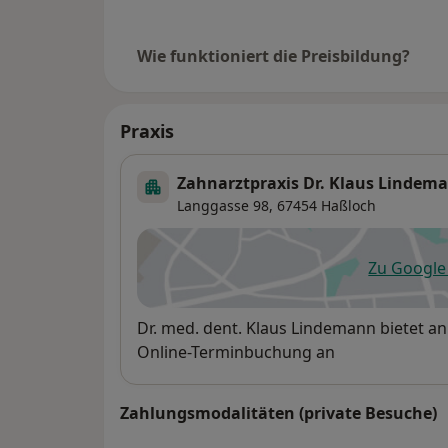
Wie funktioniert die Preisbildung?
Praxis
Zahnarztpraxis Dr. Klaus Lindem
Langgasse 98,
67454
Haßloch
Zu Googl
öf
Verfügbarkeit
Dr. med. dent. Klaus Lindemann bietet a
Online-Terminbuchung an
Zahlungsmodalitäten (private Besuche)