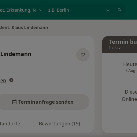
et, Erkrankung, Name
z.B. Berlin
 dent. Klaus Lindemann
Termin b
Inaktiv
 Lindemann
zialisierungen
Heut
7 Aug
gen
Diese
Onlin
Terminanfrage senden
tandorte
Bewertungen (19)