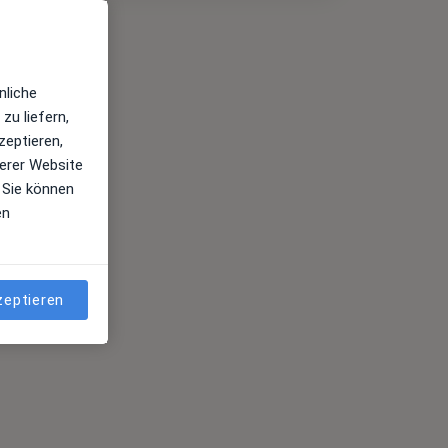
nliche
zu liefern,
zeptieren,
erer Website
 Sie können
en
zeptieren