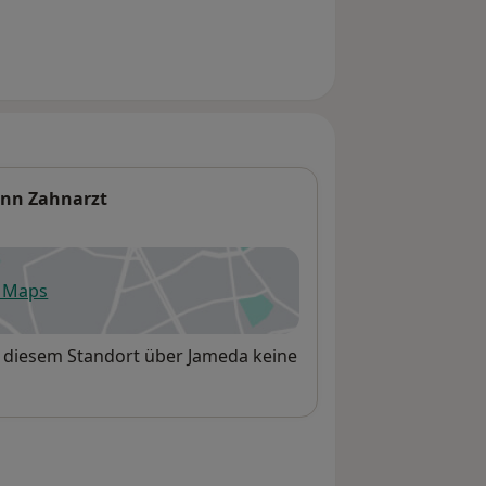
ann Zahnarzt
e Maps
fnet in einer neuen Registerkarte
n diesem Standort über Jameda keine