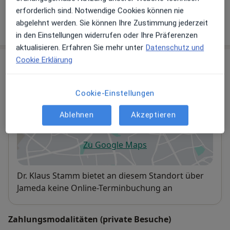
über Leistungen hinzugefügt.
erforderlich sind. Notwendige Cookies können nie
abgelehnt werden. Sie können Ihre Zustimmung jederzeit
in den Einstellungen widerrufen oder Ihre Präferenzen
aktualisieren. Erfahren Sie mehr unter
Datenschutz und
Cookie Erklärung
Praxis
Praxis Klaus Stamm Kinder- und
Cookie-Einstellungen
Jugendpsychotherapuet
Bismarckstr. 57,
Mitte
, 67059
Ludwigshafen
Ablehnen
Akzeptieren
Zu Google Maps
öffnet in einer neuen Registe
Verfügbarkeit
Dr. Klaus Stamm bietet an diesem Standort über
Jameda keine Online-Terminbuchung an
Zahlungsmodalitäten (private Besuche)