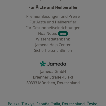
Für Ärzte und Heilberufler
Premiumlösungen und Preise
Für Ärzte und Heilberufler
Für Gesundheitseinrichtungen
Noa Notes
neu
Wissensdatenbank
Jameda Help Center
Sicherheitsrichtlinien
Kontakt
Jameda - Startseite
Jameda GmbH
Brienner Straße 45 a-d
80333 München, Deutschland
öffnet in einer neuen Registerkarte
öffnet in einer neuen Registerkarte
öffnet in einer neuen Registerk
öffnet in einer neuen Reg
öffnet in ei
öffn
Polska
,
Türkiye
,
España
,
Italia
,
Deutschland
,
Česko
,