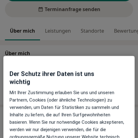
Terminanfrage senden
Über mich
Leistungen
Standorte
Bewertung
Über mich
Hauptsächlich behandelte Krankheiten
ADHS
Depressionen
Der Schutz ihrer Daten ist uns
wichtig
Mehr Details anzeigen
Mit Ihrer Zustimmung erlauben Sie uns und unseren
über Erfahrungen
Partnern, Cookies (oder ähnliche Technologien) zu
verwenden, um Daten für Statistiken zu sammeln und
Inhalte zu liefern, die auf Ihren Surfgewohnheiten
Leistungen
basieren. Wenn Sie nur notwendige Cookies akzeptieren,
Keine Informationen über Leistungen und Kosten
werden wir nur diejenigen verwenden, die für die
Auf diesem Profil wurden noch keine Informationen
ordnungsgemäße Nutzung unserer Website technisch