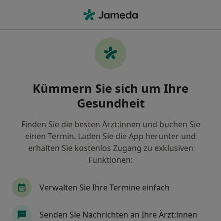
Ha
Kinder- Und Jugendlichenpsychotherapeut • Ludwigshafen, Rheinland-Pfalz
Filter & Sortierung
Zu Google Maps
Kinder- und
Kümmern Sie sich um Ihre
Jugendlichenpsychotherapeut in
Ludwigshafen: Termin buchen mit
Gesundheit
jameda
Finden Sie Kinder- und
Finden Sie die besten Ärzt:innen und buchen Sie
Jugendlichenpsychotherapeuten in Ludwigshafen
einen Termin. Laden Sie die App herunter und
und buchen Sie online ohne zusätzliche Kosten.
erhalten Sie kostenlos Zugang zu exklusiven
Funktionen:
Wie wir die Suchergebnisse sortieren
Verwalten Sie Ihre Termine einfach
Senden Sie Nachrichten an Ihre Ärzt:innen