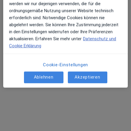
werden wir nur diejenigen verwenden, die für die
G 7 22, Mannheim
•
Zu Google Maps
ordnungsgemäße Nutzung unserer Website technisch
Praxis Sarah Breun Kinder- und Jugendlichenpsychotherapeutin
erforderlich sind. Notwendige Cookies können nie
Privatpraxis
abgelehnt werden. Sie können Ihre Zustimmung jederzeit
Dieser Arzt bzw. diese Ärztin bietet keine Online-Terminbuchung an diesem Standort an.
in den Einstellungen widerrufen oder Ihre Präferenzen
aktualisieren. Erfahren Sie mehr unter
Datenschutz und
Terminanfrage senden
Cookie Erklärung
Cookie-Einstellungen
Ablehnen
Akzeptieren
Dipl.-Psych. Petra Lang
Kinder- und Jugendlichenpsychotherapeutin, Psychologische
Psychotherapeutin
8 Bewertungen