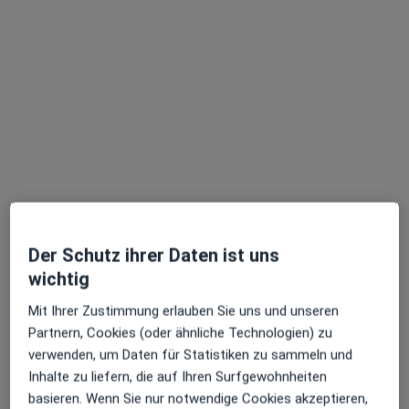
Leonie Husemeyer
Kinder- und Jugendlichenpsychotherapeutin
Hafenstr. 84, Ludwigshafen
•
Zu Google Maps
Privatpraxis Leonie Husemeyer Kinder- und Jugendlichenpsychotherapeutin
Dieser Arzt bzw. diese Ärztin bietet keine Online-Terminbuchung an diesem Standort an.
Terminanfrage senden
Der Schutz ihrer Daten ist uns
wichtig
Mit Ihrer Zustimmung erlauben Sie uns und unseren
Partnern, Cookies (oder ähnliche Technologien) zu
verwenden, um Daten für Statistiken zu sammeln und
Sarah Breun
Inhalte zu liefern, die auf Ihren Surfgewohnheiten
Kinder- und Jugendlichenpsychotherapeutin
basieren. Wenn Sie nur notwendige Cookies akzeptieren,