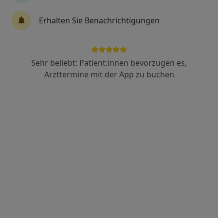
Erhalten Sie Benachrichtigungen
Michael Antoni
Kinder- und Jugendlichenpsychotherapeut
Sehr beliebt: Patient:innen bevorzugen es,
Grünerstr. 8, Ludwigshafen
•
Zu Google Maps
Arzttermine mit der App zu buchen
Praxis Michael Antoni Kinder- und Jugendlichenpsychotherapeutin
Dieser Arzt bzw. diese Ärztin bietet keine Online-Terminbuchung an diesem Standort an.
Terminanfrage senden