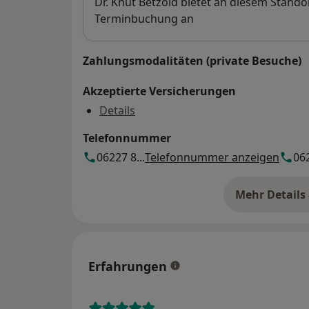
Verfügbarkeit
Dr. Knut Betzold bietet an diesem Stando
Terminbuchung an
Zahlungsmodalitäten (private Besuche)
Akzeptierte Versicherungen
Details
Telefonnummer
06227 8...
Telefonnummer anzeigen
062
Mehr Details
üb
Erfahrungen