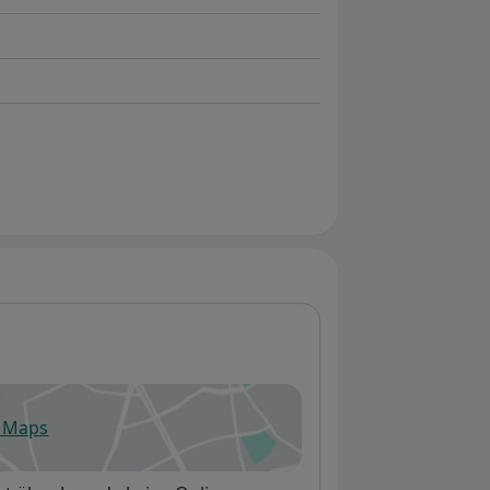
e Maps
fnet in einer neuen Registerkarte