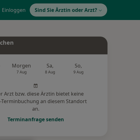
Einloggen
Sind Sie Ärztin oder Arzt?
uchen
e
Morgen
Sa,
So,
Mo,
Di,
7 Aug
8 Aug
9 Aug
10 Aug
11 Au
r Arzt bzw. diese Ärztin bietet keine
e-Terminbuchung an diesem Standort
an.
Terminanfrage senden