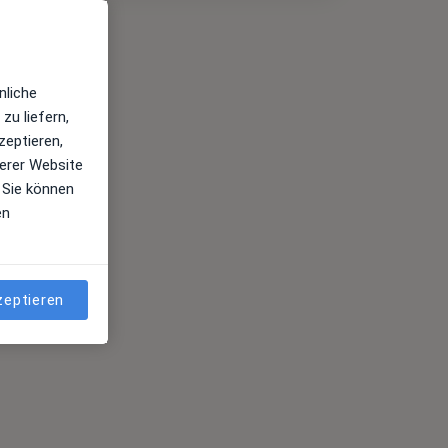
nliche
zu liefern,
zeptieren,
erer Website
 Sie können
en
zeptieren