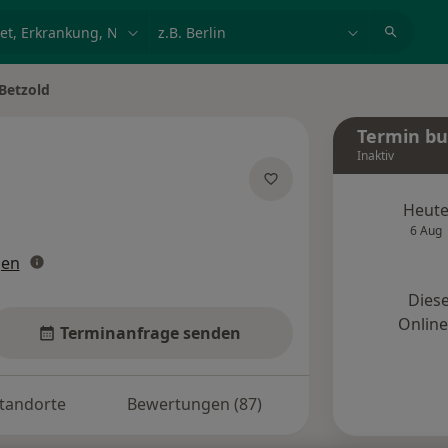
et, Erkrankung, Name
z.B. Berlin
 Betzold
Termin b
Inaktiv
zialisierungen
Heut
6 Aug
gen
Diese
Onlin
Terminanfrage senden
tandorte
Bewertungen (87)