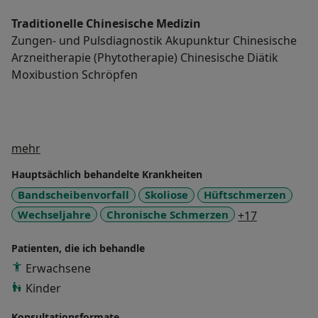
Traditionelle Chinesische Medizin
Zungen- und Pulsdiagnostik Akupunktur Chinesische
Arzneitherapie (Phytotherapie) Chinesische Diätik
Moxibustion Schröpfen
Über mich
mehr
Hauptsächlich behandelte Krankheiten
Bandscheibenvorfall
Skoliose
Hüftschmerzen
a11y_sr_mo
Wechseljahre
Chronische Schmerzen
+17
Patienten, die ich behandle
Erwachsene
Kinder
Konsultationsformate