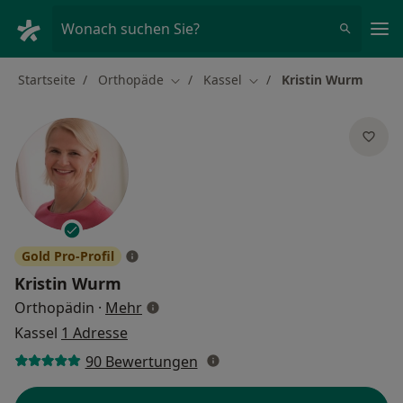
Ha
Wonach suchen Sie?
Startseite
Orthopäde
Kassel
Kristin Wurm
Stadt ändern
Stadt ändern
Gold Pro-Profil
Kristin Wurm
über Spezialisierungen
Orthopädin
·
Mehr
Kassel
1 Adresse
90 Bewertungen