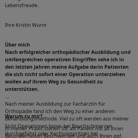
Lebensfreude.
Ihre Kristin Wurm
Über mich
Nach erfolgreicher orthopädischer Ausbildung und
umfangreichen operativen Eingriffen sehe ich in
den letzten Jahren meine Aufgabe darin Patienten
die sich nicht sofort einer Operation unterziehen
wollen auf ihrem Weg zu Gesundheit zu
unterstützen.
Nach meiner Ausbildung zur Fachärztin für
Orthopädie fand ich den Weg zu einer anderen
Warum zu mir?
Behandlungsmethode. Viel zu oft werden aus meiner
Sicht Operationen bspw. bei Bauchschmerzen
In meiner Praxis stehen SIE als Patient mit all Ihren
durchgeführt oder Kortisonspritzen bei
Besonderheiten Beschwerden und auch Ihren ggf.