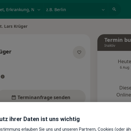
et, Erkrankung, Name
z.B. Berlin
t. Lars Krüger
Termin b
Inaktiv
rüger
ialisierungen
Heut
6 Aug
Diese
Onlin
Terminanfrage senden
Standorte
Bewertungen (1)
tz ihrer Daten ist uns wichtig
Zustimmung erlauben Sie uns und unseren Partnern, Cookies (oder äh