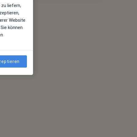
zu liefern,
zeptieren,
erer Website
 Sie können
en
zeptieren