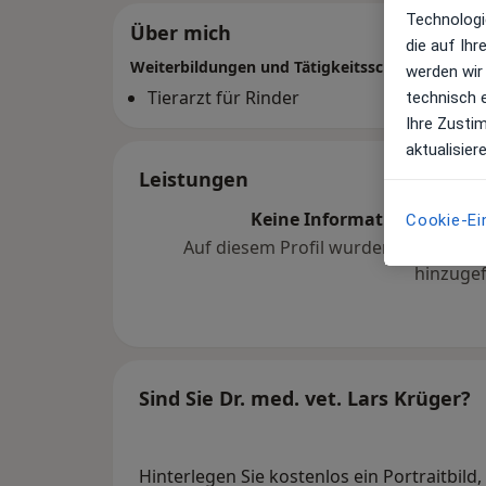
Technologi
Über mich
die auf Ih
Weiterbildungen und Tätigkeitsschwerpunkte
werden wir
Tierarzt für Rinder
technisch 
Ihre Zusti
aktualisier
Leistungen
Keine Informationen über 
Cookie-Ei
Auf diesem Profil wurden noch kein
hinzugef
Sind Sie Dr. med. vet. Lars Krüger?
Hinterlegen Sie kostenlos ein Portraitbild