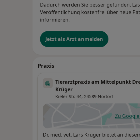
Dadurch werden Sie besser gefunden. Lass
Veröffentlichung kostenfrei über neue Pa
informieren.
Jetzt als Arzt anmelden
Praxis
Tierarztpraxis am Mittelpunkt Dre
Krüger
Kieler Str. 44,
24589
Nortorf
Zu Googl
öf
Verfügbarkeit
Dr. med. vet. Lars Krüger bietet an dies