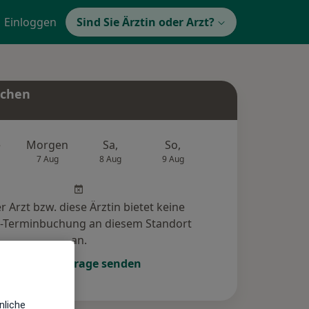
Einloggen
Sind Sie Ärztin oder Arzt?
uchen
e
Morgen
Sa,
So,
Mo,
Di,
7 Aug
8 Aug
9 Aug
10 Aug
11 Au
r Arzt bzw. diese Ärztin bietet keine
e-Terminbuchung an diesem Standort
an.
Terminanfrage senden
nliche