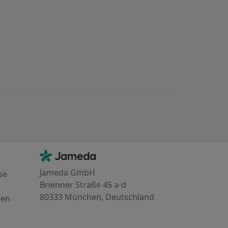
Kontakt
Jameda - Startseite
Jameda GmbH
se
Brienner Straße 45 a-d
80333 München, Deutschland
gen