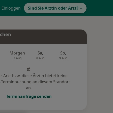
Einloggen
Sind Sie Ärztin oder Arzt?
uchen
e
Morgen
Sa,
So,
Mo,
Di,
7 Aug
8 Aug
9 Aug
10 Aug
11 Au
r Arzt bzw. diese Ärztin bietet keine
e-Terminbuchung an diesem Standort
an.
Terminanfrage senden