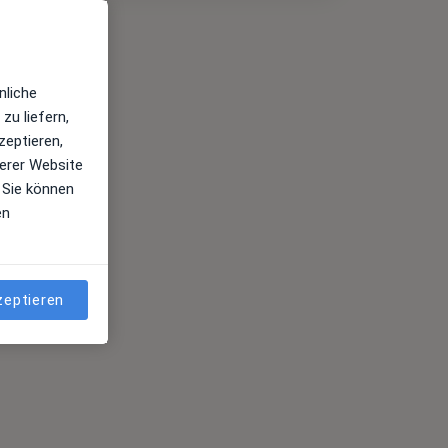
nliche
zu liefern,
zeptieren,
erer Website
 Sie können
en
zeptieren