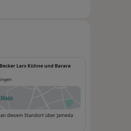
 Becker Lars Kühne und Barara
tingen
e Maps
fnet in einer neuen Registerkarte
et an diesem Standort über Jameda