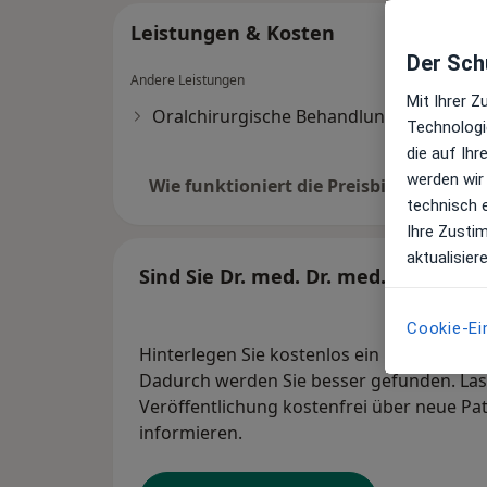
Leistungen & Kosten
Der Schu
Andere Leistungen
Mit Ihrer 
Oralchirurgische Behandlung
Technologi
die auf Ih
werden wir
Wie funktioniert die Preisbildung?
technisch 
Ihre Zusti
aktualisier
Sind Sie Dr. med. Dr. med. dent. La
Cookie-Ei
Hinterlegen Sie kostenlos ein Portraitbild
Dadurch werden Sie besser gefunden. Lass
Veröffentlichung kostenfrei über neue Pa
informieren.