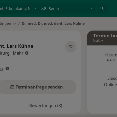
et, Erkrankung, Name
z.B. Berlin
tingen
Dr. med. Dr. med. dent. Lars Kühne
ndern
Stadt ändern
Termin b
Inaktiv
nt.
Lars Kühne
über Spezialisierungen
irurg
·
Mehr
Heut
6 Aug
en
Diese
Onlin
Terminanfrage senden
e
Bewertungen (8)