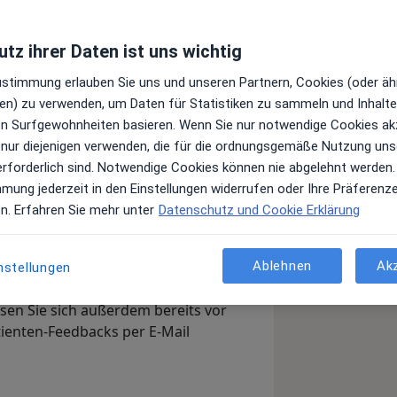
tz ihrer Daten ist uns wichtig
Zustimmung erlauben Sie uns und unseren Partnern, Cookies (oder äh
en) zu verwenden, um Daten für Statistiken zu sammeln und Inhalte 
ren Surfgewohnheiten basieren. Wenn Sie nur notwendige Cookies ak
 nur diejenigen verwenden, die für die ordnungsgemäße Nutzung uns
erforderlich sind. Notwendige Cookies können nie abgelehnt werden.
mmung jederzeit in den Einstellungen widerrufen oder Ihre Präferenz
en. Erfahren Sie mehr unter
Datenschutz und Cookie Erklärung
rs Kühne?
Arzt-Info
Ablehnen
Ak
nstellungen
, Ihre Sprechzeiten und Leistungen.
en Sie sich außerdem bereits vor
tienten-Feedbacks per E-Mail