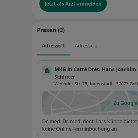
Jetzt als Arzt anmelden
Praxen (2)
Adresse 1
Adresse 2
MKG in Carré Dres. Hans-Joachim
Schlüter
Weender Str. 75,
Innenstadt
, 37073
Göt
Zu Googl
öf
Verfügbarkeit
Dr. med. Dr. med. dent. Lars Kühne biet
keine Online-Terminbuchung an