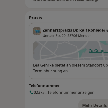
Praxis
Zahnarztpraxis Dr. Ralf Rohleder 
Unnaer Str. 20,
58706
Menden
Zu Googl
öf
Verfügbarkeit
Lea Gehrke bietet an diesem Standort üb
Terminbuchung an
Telefonnummer
02373...
Telefonnummer anzeigen
Mehr Details
üb