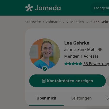
Fachgebi
Startseite
Zahnarzt
Menden
Lea Gehr
Stadt ändern
Stadt ändern
Lea Gehrke
über S
Zahnärztin
·
Mehr
Menden
1 Adresse
56 Bewertun
Kontaktdaten anzeigen
Über mich
Leistungen
S