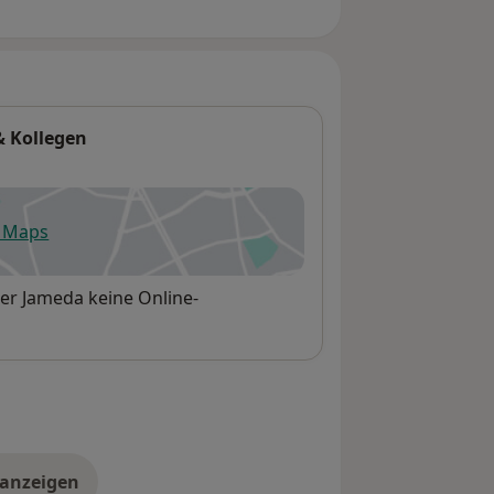
& Kollegen
e Maps
fnet in einer neuen Registerkarte
er Jameda keine Online-
 anzeigen
er die Adresse