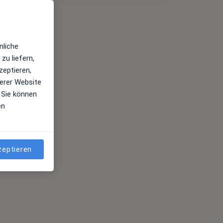
nliche
zu liefern,
zeptieren,
erer Website
 Sie können
en
zeptieren