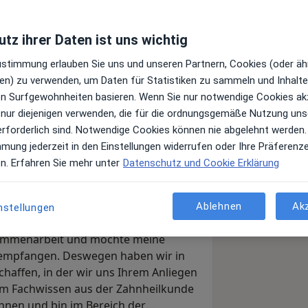
tz ihrer Daten ist uns wichtig
Zustimmung erlauben Sie uns und unseren Partnern, Cookies (oder äh
en) zu verwenden, um Daten für Statistiken zu sammeln und Inhalte 
ren Surfgewohnheiten basieren. Wenn Sie nur notwendige Cookies ak
 nur diejenigen verwenden, die für die ordnungsgemäße Nutzung uns
erforderlich sind. Notwendige Cookies können nie abgelehnt werden.
Sie auf meinem Profil und damit auch
mmung jederzeit in den Einstellungen widerrufen oder Ihre Präferenz
begrüßen zu dürfen. Ich bin Zahnärztin
en. Erfahren Sie mehr unter
Datenschutz und Cookie Erklärung
handlungen auf höchstem Niveau, die
-how, Geduld und Feingefühl
Ablehnen
Ak
nstellungen
hren und Technologien zurück. Auch
usammenarbeit und möchte meine
 empfangen. Deswegen haben wir in
haffen, in der wir uns Ihrem Anliegen
m Fachwissen aus der Zahnheilkunde
innen und bin im Bereich der