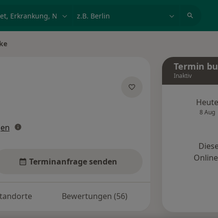
et, Erkrankung, Name
z.B. Berlin
ke
Termin b
Inaktiv
pezialisierungen
Heut
8 Aug
gen
Diese
Onlin
Terminanfrage senden
tandorte
Bewertungen (56)