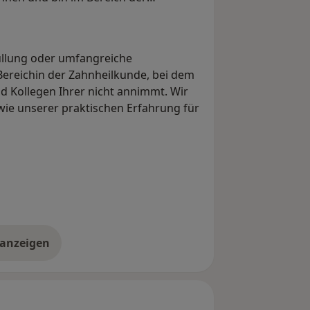
Füllung oder umfangreiche
Bereichin der Zahnheilkunde, bei dem
 Kollegen Ihrer nicht annimmt. Wir
ie unserer praktischen Erfahrung für
hnen egal, ob sich an einer
gebildet hat oder die Weisheitszähne
raxiseigenes Dentallabor, sodass wir
sen versorgen können.
 anzeigen
er Erfahrungen
edene Angebote für Zahnspangen,
die sich an jedes Alter richten.