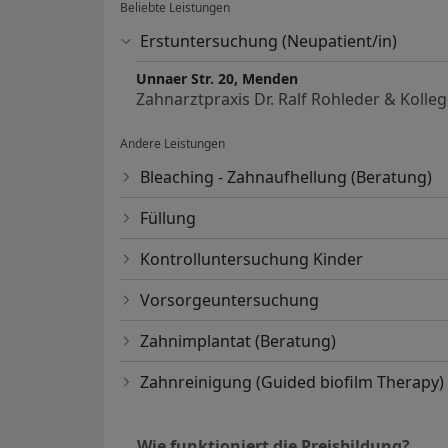
Beliebte Leistungen
Auch im Bereich der ästhetischen Zahnhei
Erstuntersuchung (Neupatient/in)
Praxis zählen. Von Bleaching über Blendscha
keramischen Kronen, haben wir viele versc
Unnaer Str. 20, Menden
zum Strahlen zu bringen.
Zahnarztpraxis Dr. Ralf Rohleder & Kolle
Andere Leistungen
Bleaching - Zahnaufhellung (Beratung)
Füllung
Kontrolluntersuchung Kinder
Vorsorgeuntersuchung
Zahnimplantat (Beratung)
Zahnreinigung (Guided biofilm Therapy)
Wie funktioniert die Preisbildung?