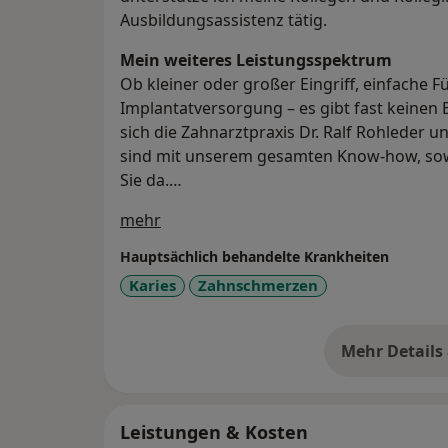
Ausbildungsassistenz tätig.
Mein weiteres Leistungs­spektrum
Ob kleiner oder großer Eingriff, einfache 
Implantatversorgung – es gibt fast keinen 
sich die Zahnarztpraxis Dr. Ralf Rohleder und
sind mit unserem gesamten Know-how, sow
Sie da.
Über mich
mehr
In der Chirurgie helfen Ich und mein Team I
Zahnwurzelspitze eine schmerzhafte Zyste 
Hauptsächlich behandelte Krankheiten
anfangen zu stören.
Karies
Zahnschmerzen
Für hochwertigen Zahnersatz sorgt unser p
sie mit genau auf sie angepassten Prothe
Mehr Details
üb
Bei Zahnfehlstellungen haben wir verschi
sowohl festsitzend als auch herausnehmbar, 
Leistungen & Kosten