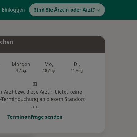
Einloggen
Sind Sie Ärztin oder Arzt?
uchen
e
Morgen
Mo,
Di,
Mi,
Do,
9 Aug
10 Aug
11 Aug
12 Aug
13 Au
r Arzt bzw. diese Ärztin bietet keine
e-Terminbuchung an diesem Standort
an.
Terminanfrage senden