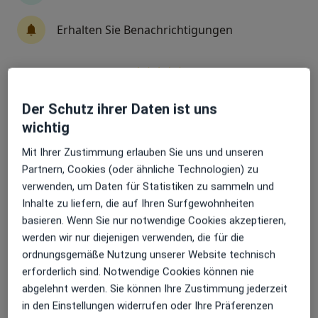
Erhalten Sie Benachrichtigungen
Prof. Dr. med. Dr. med. dent. Manfred
Nilius M.Sc.
Sehr beliebt: Patient:innen bevorzugen es,
·
Mehr
Mund-Kiefer-Gesichtschirurg
Arzttermine mit der App zu buchen
Der Schutz ihrer Daten ist uns
151 Bewertungen
wichtig
Mit Ihrer Zustimmung erlauben Sie uns und unseren
Partnern, Cookies (oder ähnliche Technologien) zu
Adresse
Videosprechstunde
verwenden, um Daten für Statistiken zu sammeln und
Inhalte zu liefern, die auf Ihren Surfgewohnheiten
Londoner Bogen 6, Dortmund
•
Zu Google Maps
basieren. Wenn Sie nur notwendige Cookies akzeptieren,
Praxisklinik Nilius Dres. Manfred Nilius und Mirela-Oana Nilius
werden wir nur diejenigen verwenden, die für die
Dieser Arzt bzw. diese Ärztin bietet keine Online-Terminbuchung an diesem Standort an.
ordnungsgemäße Nutzung unserer Website technisch
erforderlich sind. Notwendige Cookies können nie
Terminanfrage senden
abgelehnt werden. Sie können Ihre Zustimmung jederzeit
in den Einstellungen widerrufen oder Ihre Präferenzen