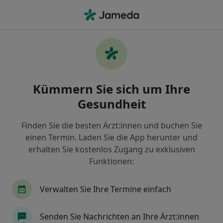
Ha
Ästhetische Zahnfleischkorrektur (Beratung) • Dortmund, Nordrhein-Westfalen
Filter & Sortierung
• 1
Zu Google Map
Ästhetische Zahnfleischkorrektur
Kümmern Sie sich um Ihre
(Beratung), Dortmund
Gesundheit
Wie wir die Suchergebnisse sortieren
Finden Sie die besten Ärzt:innen und buchen Sie
einen Termin. Laden Sie die App herunter und
Nach welchem Fachgebiet suchen Sie?
erhalten Sie kostenlos Zugang zu exklusiven
Zahnarzt
Mund-Kiefer-Gesichtschirurg
Za
Funktionen:
Verwalten Sie Ihre Termine einfach
Senden Sie Nachrichten an Ihre Ärzt:innen