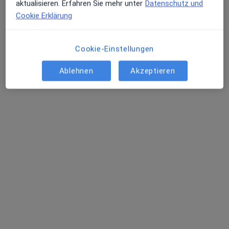
aktualisieren. Erfahren Sie mehr unter
Datenschutz und
Cookie Erklärung
Cookie-Einstellungen
Ablehnen
Akzeptieren
Dr. Mitra Pezeshgi-Khorasgani
·
Mehr
Zahnärztin
24 Bewertungen
Gotthelfstr. 95, Dortmund
•
Zu Google Maps
Praxis Dr. Mitra Pezeshgi-Khorasgani Zahnärztin
Dieser Arzt bzw. diese Ärztin bietet keine Online-Terminbuchung an diesem Standort an.
Terminanfrage senden