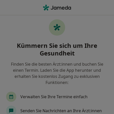
Ha
Ästhetische Zahnmedizin • Vechta, Niedersachsen
Filter & Sortierung
• 1
Zu Google Map
Ästhetische Zahnmedizin, Vechta
Kümmern Sie sich um Ihre
Wie wir die Suchergebnisse sortieren
Gesundheit
Finden Sie die besten Ärzt:innen und buchen Sie
Welche Terminart möchten Sie buchen?
einen Termin. Laden Sie die App herunter und
Ästhetische Zahnmedizin
erhalten Sie kostenlos Zugang zu exklusiven
Funktionen:
Verwalten Sie Ihre Termine einfach
Senden Sie Nachrichten an Ihre Ärzt:innen