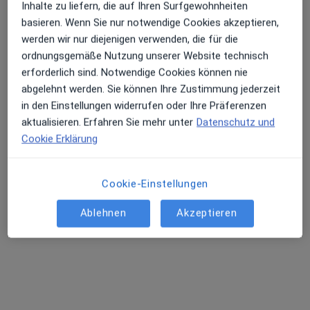
Inhalte zu liefern, die auf Ihren Surfgewohnheiten
basieren. Wenn Sie nur notwendige Cookies akzeptieren,
werden wir nur diejenigen verwenden, die für die
ordnungsgemäße Nutzung unserer Website technisch
Dr. med. dent. Alexander Herz
erforderlich sind. Notwendige Cookies können nie
·
Mehr
Zahnarzt
abgelehnt werden. Sie können Ihre Zustimmung jederzeit
27 Bewertungen
in den Einstellungen widerrufen oder Ihre Präferenzen
aktualisieren. Erfahren Sie mehr unter
Datenschutz und
Münsterstr. 7-9, Vechta
•
Zu Google Maps
Cookie Erklärung
Praxis Dr.med.dent. Alexander Herz Zahnarzt
Dieser Arzt bzw. diese Ärztin bietet keine Online-Terminbuchung an diesem Standort an.
Cookie-Einstellungen
Terminanfrage senden
Ablehnen
Akzeptieren