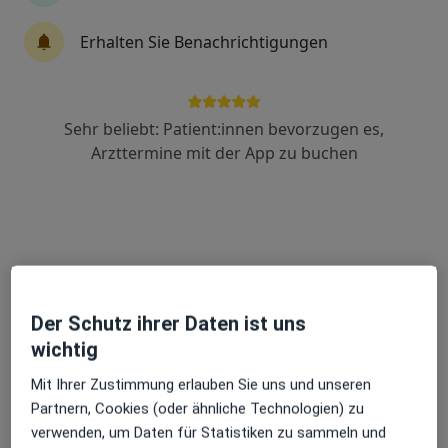
Erhalten Sie Benachrichtigungen
Dr. med. dent. MSc.MSc.MSc.MSc.MSc.
MSc.MSc.MSc. Oliver Weßling
·
Mehr
Sehr beliebt: Patient:innen bevorzugen es,
Zahnarzt
Arzttermine mit der App zu buchen
61 Bewertungen
Astruper Str. 51, Visbek
•
Zu Google Maps
Implantatklinik Visbek
Dieser Arzt bzw. diese Ärztin bietet keine Online-Terminbuchung an diesem Standort an.
Terminanfrage senden
Der Schutz ihrer Daten ist uns
wichtig
Mit Ihrer Zustimmung erlauben Sie uns und unseren
Partnern, Cookies (oder ähnliche Technologien) zu
verwenden, um Daten für Statistiken zu sammeln und