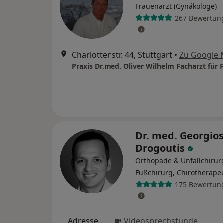
Frauenarzt (Gynäkologe)
267 Bewertun
Charlottenstr. 44, Stuttgart
•
Zu Google
Dr. med. Georgio
Drogoutis
Orthopäde & Unfallchirur
Fußchirurg, Chirotherape
175 Bewertun
Adresse
Videosprechstunde