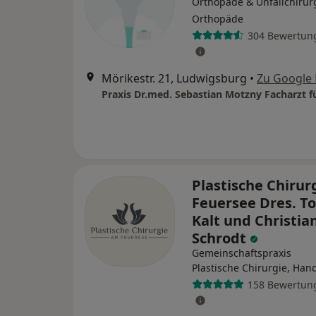
Orthopäde & Unfallchirurg
Orthopäde
304 Bewertun
Mörikestr. 21, Ludwigsburg
•
Zu Google
Plastische Chirur
Feuersee Dres. To
Kalt und Christia
Schrodt
Gemeinschaftspraxis
Plastische Chirurgie, Han
158 Bewertun