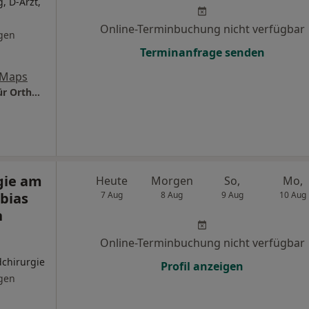
, D-Arzt,
Online-Terminbuchung nicht verfügbar
gen
Terminanfrage senden
 Maps
Praxis Dr.med. Sebastian Motzny Facharzt für Orthopädie und Unfallchirurgie
gie am
Heute
Morgen
So,
Mo,
bias
7 Aug
8 Aug
9 Aug
10 Aug
n
Online-Terminbuchung nicht verfügbar
dchirurgie
Profil anzeigen
gen