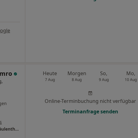
ogle
Amro
Heute
Morgen
So,
Mo,
7 Aug
8 Aug
9 Aug
10 Aug
g,
Online-Terminbuchung nicht verfügbar
gen
Terminanfrage senden
s
ZOW - Zentrum für Orthopädie und Wirbelsäulentherapie Dr. Nahed Amro