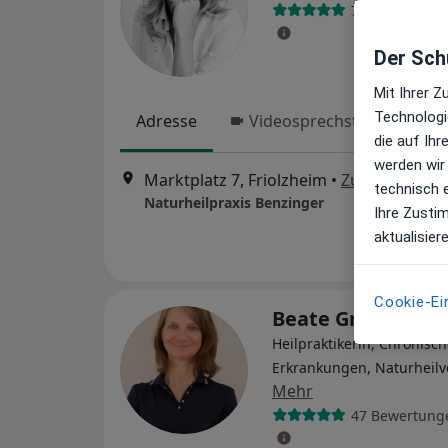
77 Bewertung
Der Schu
Mit Ihrer 
Technologi
Adresse
Videosprechstunde
die auf Ih
werden wir
Marktplatz 7, Friolzheim
•
Zu Google Ma
technisch 
Naturheilpraxis Benzinger
Ihre Zusti
aktualisier
Cookie-Ei
Beate Graf
Heilpraktikerin, Chronisc
Erkrankungen, Naturheilv
Mehr
47 Bewertung