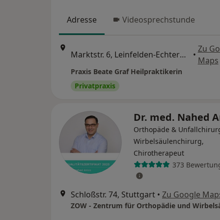
Adresse
Videosprechstunde
Zu Go
Marktstr. 6, Leinfelden-Echterdingen
•
Maps
Praxis Beate Graf Heilpraktikerin
Privatpraxis
Dr. med. Nahed 
Orthopäde & Unfallchirur
Wirbelsäulenchirurg,
Chirotherapeut
373 Bewertun
Schloßstr. 74, Stuttgart
•
Zu Google Map