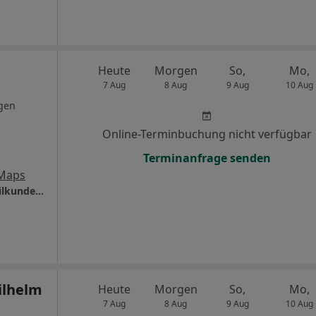
Heute
Morgen
So,
Mo,
7 Aug
8 Aug
9 Aug
10 Aug
gen
Online-Terminbuchung nicht verfügbar
Terminanfrage senden
 Maps
Praxis Axel Bansbach Facharzt für Frauenheilkunde und Geburtshilfe
ilhelm
Heute
Morgen
So,
Mo,
7 Aug
8 Aug
9 Aug
10 Aug