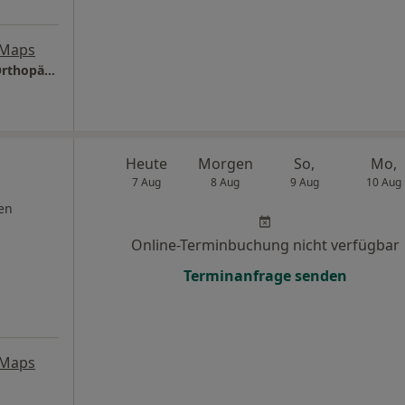
 Maps
Praxis Dr. Georgios Drogoutis Facharzt für Orthopädie und Unfallchirurgie
Heute
Morgen
So,
Mo,
7 Aug
8 Aug
9 Aug
10 Aug
en
Online-Terminbuchung nicht verfügbar
Terminanfrage senden
 Maps