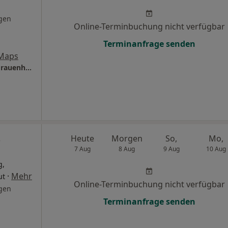
gen
Online-Terminbuchung nicht verfügbar
Terminanfrage senden
 Maps
Praxis Dr.med. Oliver Wilhelm Facharzt für Frauenheilkunde und Geburtshilfe
s
Heute
Morgen
So,
Mo,
7 Aug
8 Aug
9 Aug
10 Aug
g,
·
Mehr
ut
Online-Terminbuchung nicht verfügbar
gen
Terminanfrage senden