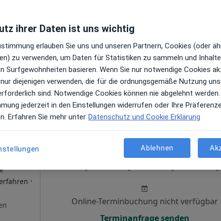
en
Online-Terminbuchung nicht verfügbar
tz ihrer Daten ist uns wichtig
Terminanfrage senden
Zustimmung erlauben Sie uns und unseren Partnern, Cookies (oder äh
en) zu verwenden, um Daten für Statistiken zu sammeln und Inhalte 
ren Surfgewohnheiten basieren. Wenn Sie nur notwendige Cookies ak
 nur diejenigen verwenden, die für die ordnungsgemäße Nutzung uns
ps
erforderlich sind. Notwendige Cookies können nie abgelehnt werden.
mmung jederzeit in den Einstellungen widerrufen oder Ihre Präferenz
en. Erfahren Sie mehr unter
Datenschutz und Cookie Erklärung
Ablehnen
Ak
nstellungen
Heute
Morgen
So,
Mo,
7 Aug
8 Aug
9 Aug
10 Aug
he
·
erfahren
Online-Terminbuchung nicht verfügbar
en
Terminanfrage senden