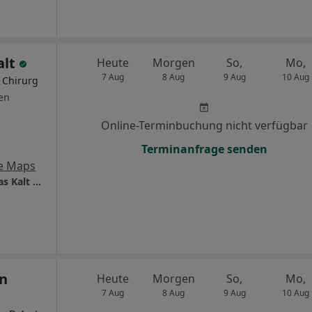
alt
Heute
Morgen
So,
Mo,
7 Aug
8 Aug
9 Aug
10 Aug
r Chirurg
en
Online-Terminbuchung nicht verfügbar
Terminanfrage senden
e Maps
Plastische Chirurgie am Feuersee Dres. Tobias Kalt und Christian Schrodt
an
Heute
Morgen
So,
Mo,
7 Aug
8 Aug
9 Aug
10 Aug