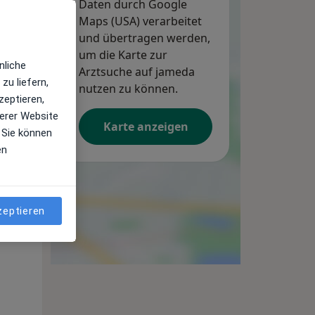
Daten durch Google
Maps (USA) verarbeitet
und übertragen werden,
um die Karte zur
nliche
Arztsuche auf jameda
zu liefern,
nutzen zu können.
zeptieren,
erer Website
Karte anzeigen
 Sie können
en
zeptieren
Di,
Mi,
Do,
11 Aug
12 Aug
13 Aug