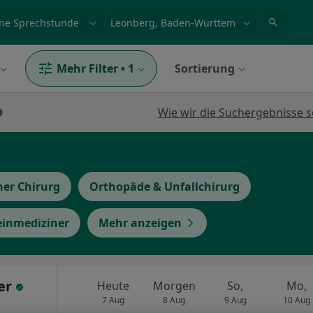
et, Erkrankung, Name
z.B. Berlin
Mehr Filter
•
1
Sortierung
Wie wir die Suchergebnisse s
her Chirurg
Orthopäde & Unfallchirurg
einmediziner
Mehr anzeigen
er
Heute
Morgen
So,
Mo,
7 Aug
8 Aug
9 Aug
10 Aug