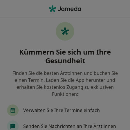
Ha
Allgemeine Sprechstunde • Memmingen, Bayern
Filter & Sortierung
• 1
Zu Google Map
Allgemeine Sprechstunde, Memmingen
Kümmern Sie sich um Ihre
Wie wir die Suchergebnisse sortieren
Gesundheit
Finden Sie die besten Ärzt:innen und buchen Sie
Nach welchem Fachgebiet suchen Sie?
einen Termin. Laden Sie die App herunter und
Orthopäde & Unfallchirurg
Allgemeinchirurg
erhalten Sie kostenlos Zugang zu exklusiven
Funktionen:
Verwalten Sie Ihre Termine einfach
Senden Sie Nachrichten an Ihre Ärzt:innen