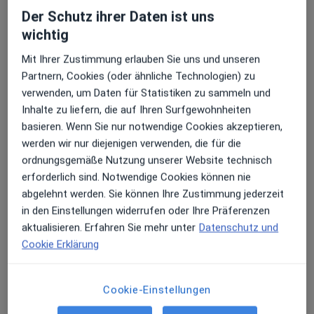
Der Schutz ihrer Daten ist uns
wichtig
Mit Ihrer Zustimmung erlauben Sie uns und unseren
Partnern, Cookies (oder ähnliche Technologien) zu
verwenden, um Daten für Statistiken zu sammeln und
Dr. med. Matthias Jungbeck
Inhalte zu liefern, die auf Ihren Surfgewohnheiten
·
Mehr
Hals-Nasen-Ohren-Arzt, Allergologe
basieren. Wenn Sie nur notwendige Cookies akzeptieren,
329 Bewertungen
werden wir nur diejenigen verwenden, die für die
ordnungsgemäße Nutzung unserer Website technisch
erforderlich sind. Notwendige Cookies können nie
Bahnhofstr. 18, Memmingen
•
Zu Google Maps
abgelehnt werden. Sie können Ihre Zustimmung jederzeit
Dres. Matthias Jungbeck und Carla-Maria Jungbeck
in den Einstellungen widerrufen oder Ihre Präferenzen
Dieser Arzt bzw. diese Ärztin bietet keine Online-Terminbuchung an diesem Standort an.
aktualisieren. Erfahren Sie mehr unter
Datenschutz und
Cookie Erklärung
Terminanfrage senden
Cookie-Einstellungen