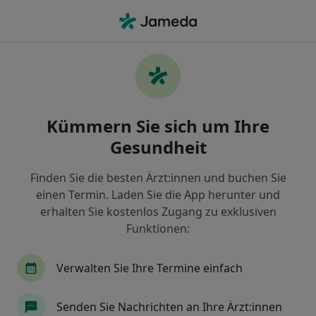
Ha
Allgemeine Sprechstunde • Sinsheim, Baden-Württemberg
Filter & Sortierung
• 1
Zu Google Map
Allgemeine Sprechstunde, Sinsheim
Kümmern Sie sich um Ihre
Wie wir die Suchergebnisse sortieren
Gesundheit
Finden Sie die besten Ärzt:innen und buchen Sie
Nach welchem Fachgebiet suchen Sie?
einen Termin. Laden Sie die App herunter und
Urologe
Zahnarzt
Medikamentöse Tumor
erhalten Sie kostenlos Zugang zu exklusiven
Funktionen:
Verwalten Sie Ihre Termine einfach
Senden Sie Nachrichten an Ihre Ärzt:innen