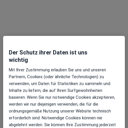
Dr. Brigitte Crisan
Psychosomatikerin, Ernährungsmedizinerin,
·
Mehr
Notfallmedizinerin
19 Bewertungen
Der Schutz ihrer Daten ist uns
wichtig
Adresse
Videosprechstunde
Mit Ihrer Zustimmung erlauben Sie uns und unseren
Partnern, Cookies (oder ähnliche Technologien) zu
Kettengasse 9, Eppingen
•
Zu Google Maps
verwenden, um Daten für Statistiken zu sammeln und
Praxis Dr. Brigitte Crisan Fachärztin f. Psychosomat. Med
Inhalte zu liefern, die auf Ihren Surfgewohnheiten
Dieser Arzt bzw. diese Ärztin bietet keine Online-Terminbuchung an diesem Standort an.
basieren. Wenn Sie nur notwendige Cookies akzeptieren,
werden wir nur diejenigen verwenden, die für die
Terminanfrage senden
ordnungsgemäße Nutzung unserer Website technisch
erforderlich sind. Notwendige Cookies können nie
abgelehnt werden. Sie können Ihre Zustimmung jederzeit