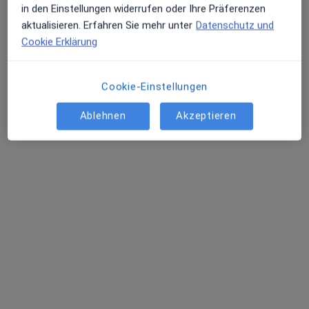
in den Einstellungen widerrufen oder Ihre Präferenzen
aktualisieren. Erfahren Sie mehr unter
Datenschutz und
Cookie Erklärung
Cookie-Einstellungen
Dr. med. Marcus Henrici
Ablehnen
Akzeptieren
·
Mehr
Urologe
Schwetzinger Str. 59, Wiesloch
•
Zu Google Maps
Zentrum für Urologie Wiesloch
Privatpraxis
Dieser Arzt bzw. diese Ärztin bietet keine Online-Terminbuchung an diesem Standort an.
Terminanfrage senden