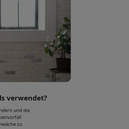
ls verwendet?
ndern und die
benvorfall
chwäche zu