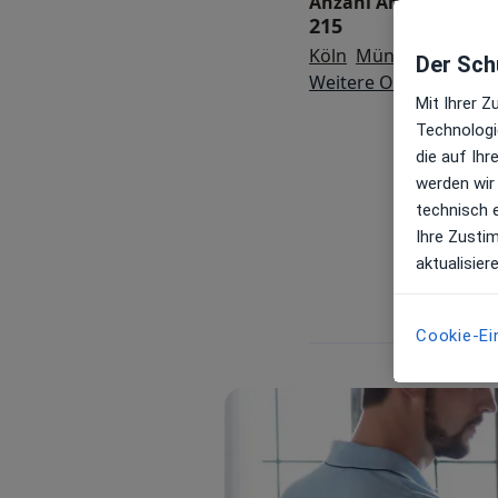
Anzahl Ärzt:innen u
215
Köln
München
Nürnb
Der Schu
Weitere Orte
Mit Ihrer 
Technologi
die auf Ih
werden wir
technisch 
Ihre Zusti
aktualisier
Cookie-Ei