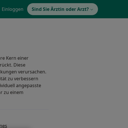
Einloggen
Sind Sie Ärztin oder Arzt?
ere Kern einer
rückt. Diese
nkungen verursachen.
ität zu verbessern
ividuell angepasste
hr zu einem
ines