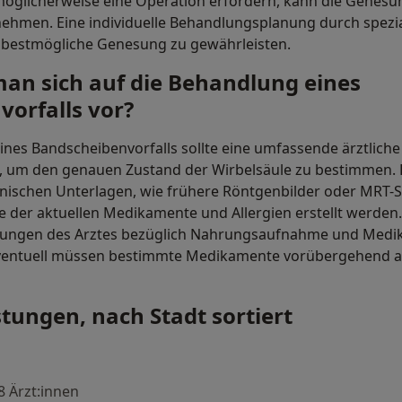
 möglicherweise eine Operation erfordern, kann die Genes
hmen. Eine individuelle Behandlungsplanung durch speziali
 bestmögliche Genesung zu gewährleisten.
man sich auf die Behandlung eines
orfalls vor?
ines Bandscheibenvorfalls sollte eine umfassende ärztlic
 um den genauen Zustand der Wirbelsäule zu bestimmen. 
inischen Unterlagen, wie frühere Röntgenbilder oder MRT-
te der aktuellen Medikamente und Allergien erstellt werden. 
eisungen des Arztes bezüglich Nahrungsaufnahme und Me
Eventuell müssen bestimmte Medikamente vorübergehend a
stungen, nach Stadt sortiert
8 Ärzt:innen