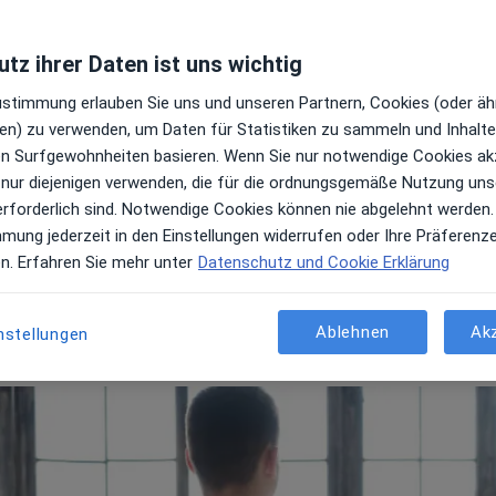
nd Einrichtungen
Bandscheibenvorfalls verw
Wie funktioniert die Behan
erg
Berlin
Hamburg
tz ihrer Daten ist uns wichtig
Bandscheibenvorfalls in De
Wie lange dauert die Behan
Zustimmung erlauben Sie uns und unseren Partnern, Cookies (oder äh
Bandscheibenvorfalls?
en) zu verwenden, um Daten für Statistiken zu sammeln und Inhalte 
Wie bereitet man sich auf 
ren Surfgewohnheiten basieren. Wenn Sie nur notwendige Cookies ak
Bandscheibenvorfalls vor?
 nur diejenigen verwenden, die für die ordnungsgemäße Nutzung uns
Preise für Leistungen, nach 
erforderlich sind. Notwendige Cookies können nie abgelehnt werden.
Bandscheibenvorfall: empf
mmung jederzeit in den Einstellungen widerrufen oder Ihre Präferenz
Kliniken
en. Erfahren Sie mehr unter
Datenschutz und Cookie Erklärung
Häufig gestellte Fragen
Ablehnen
Ak
nstellungen