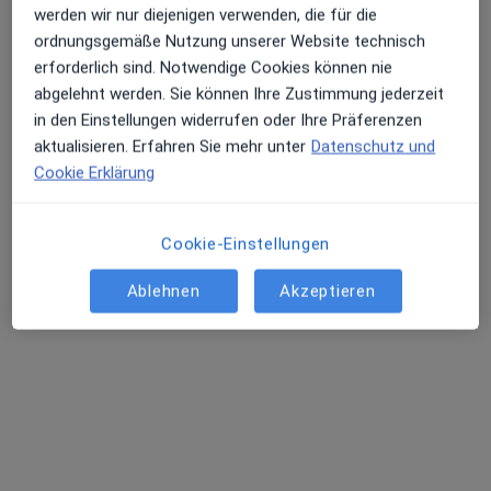
Leider konnten wir keine Ergebnisse zu
werden wir nur diejenigen verwenden, die für die
Ihrer Suche finden.
ordnungsgemäße Nutzung unserer Website technisch
Erhalten Sie Benachrichtigungen
erforderlich sind. Notwendige Cookies können nie
Suchen Sie erneut, indem Sie einige der Filter
abgelehnt werden. Sie können Ihre Zustimmung jederzeit
entfernen:
in den Einstellungen widerrufen oder Ihre Präferenzen
Sehr beliebt: Patient:innen bevorzugen es,
aktualisieren. Erfahren Sie mehr unter
Datenschutz und
search_filter_category_services
Arzttermine mit der App zu buchen
Cookie Erklärung
Startseite
Bandscheibenvorfall
Stuttgart
Cookie-Einstellungen
Ablehnen
Akzeptieren
Leistung
Datenschutzerklärung
Datenschutzinformation für gelistete Behandler
Über uns