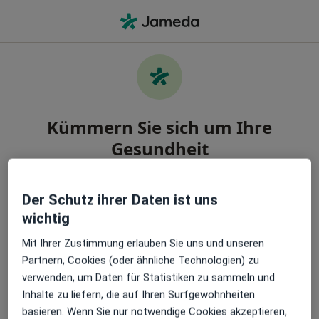
Ha
Bandscheibenvorfall • Stuttgart, Baden-Württemberg
Kümmern Sie sich um Ihre
Gesundheit
Finden Sie die besten Ärzt:innen und buchen Sie
einen Termin. Laden Sie die App herunter und
Der Schutz ihrer Daten ist uns
erhalten Sie kostenlos Zugang zu exklusiven
wichtig
Funktionen:
Mit Ihrer Zustimmung erlauben Sie uns und unseren
Partnern, Cookies (oder ähnliche Technologien) zu
Verwalten Sie Ihre Termine einfach
verwenden, um Daten für Statistiken zu sammeln und
Inhalte zu liefern, die auf Ihren Surfgewohnheiten
Senden Sie Nachrichten an Ihre Ärzt:innen
basieren. Wenn Sie nur notwendige Cookies akzeptieren,