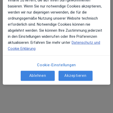
Inhalte zu liefern, die auf Ihren Surfgewohnheiten
HNO Praxis im MERCADO PD Dr. Hannes Kutta und Dr.med. Martina Blylow
basieren. Wenn Sie nur notwendige Cookies akzeptieren,
werden wir nur diejenigen verwenden, die für die
Dieser Arzt bzw. diese Ärztin bietet keine Online-Terminbuchung an diesem Standort an.
ordnungsgemäße Nutzung unserer Website technisch
Terminanfrage senden
erforderlich sind. Notwendige Cookies können nie
abgelehnt werden. Sie können Ihre Zustimmung jederzeit
in den Einstellungen widerrufen oder Ihre Präferenzen
aktualisieren. Erfahren Sie mehr unter
Datenschutz und
Cookie Erklärung
Cookie-Einstellungen
Ablehnen
Akzeptieren
Priv.-Doz. Dr. med. Hannes Kutta
Hals-Nasen-Ohren-Arzt, Allergologe, Akupunkteur
361 Bewertungen
Große Rainstr. 22, Hamburg
•
Zu Google Maps