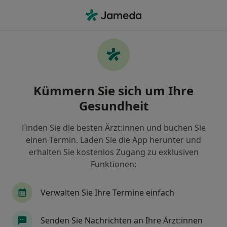
Ha
Behandlung Von Schwindelattacken Gleichgewichtsstörungen • Hamburg, Hamburg
Filter & Sortierung
• 1
Zu Google Map
Behandlung von Schwindelattacken /
Kümmern Sie sich um Ihre
Gleichgewichtsstörungen, Hamburg
Gesundheit
Wie wir die Suchergebnisse sortieren
Finden Sie die besten Ärzt:innen und buchen Sie
einen Termin. Laden Sie die App herunter und
Nach welchem Fachgebiet suchen Sie?
erhalten Sie kostenlos Zugang zu exklusiven
Hals-Nasen-Ohren-Arzt
Allergologe
Allge
Funktionen:
Verwalten Sie Ihre Termine einfach
Senden Sie Nachrichten an Ihre Ärzt:innen