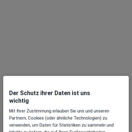
Dr. med. Gerhard
Rejmanowski
Keine Online-Terminbuchung über jameda verfügbar
Profil anzeigen
Der Schutz ihrer Daten ist uns
Dr. med. Martina Blynow
wichtig
·
Mehr
Hals-Nasen-Ohren-Ärztin, Allergologin
Mit Ihrer Zustimmung erlauben Sie uns und unseren
195 Bewertungen
Partnern, Cookies (oder ähnliche Technologien) zu
verwenden, um Daten für Statistiken zu sammeln und
Große Rainstr. 22, Hamburg
•
Zu Google Maps