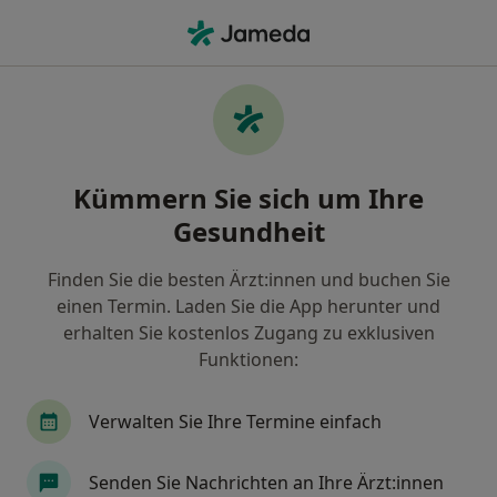
Ha
Belastungs-Ekg • Siegen, Nordrhein-Westfalen
Filter & Sortierung
• 1
Zu Google Map
Belastungs-EKG, Siegen
Kümmern Sie sich um Ihre
Wie wir die Suchergebnisse sortieren
Gesundheit
Finden Sie die besten Ärzt:innen und buchen Sie
einen Termin. Laden Sie die App herunter und
erhalten Sie kostenlos Zugang zu exklusiven
Funktionen:
Verwalten Sie Ihre Termine einfach
Maik Kosiol
Allgemeinmediziner
Senden Sie Nachrichten an Ihre Ärzt:innen