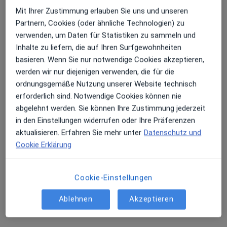
Medizinisches Versorgungszentrum
Mit Ihrer Zustimmung erlauben Sie uns und unseren
3 Bewertungen
Partnern, Cookies (oder ähnliche Technologien) zu
verwenden, um Daten für Statistiken zu sammeln und
Sandstr. 140-144, Siegen
•
Zu Google Maps
Inhalte zu liefern, die auf Ihren Surfgewohnheiten
MVZ am St. Marien-Krankenhaus Standort Sandstraße im Albertus Magnus Zentrum
basieren. Wenn Sie nur notwendige Cookies akzeptieren,
werden wir nur diejenigen verwenden, die für die
Belastungs-EKG
Kein Preis angegeben
ordnungsgemäße Nutzung unserer Website technisch
Weitere Leistungen anzeigen
erforderlich sind. Notwendige Cookies können nie
Keine Online-Terminbuchung über jameda verfügbar
abgelehnt werden. Sie können Ihre Zustimmung jederzeit
in den Einstellungen widerrufen oder Ihre Präferenzen
Profil anzeigen
aktualisieren. Erfahren Sie mehr unter
Datenschutz und
Cookie Erklärung
Cookie-Einstellungen
Ablehnen
Akzeptieren