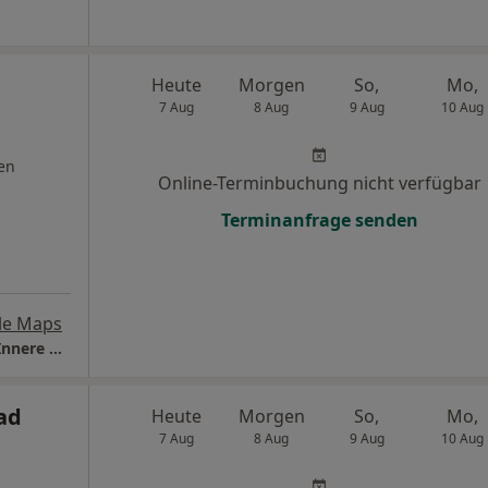
Heute
Morgen
So,
Mo,
7 Aug
8 Aug
9 Aug
10 Aug
en
Online-Terminbuchung nicht verfügbar
Terminanfrage senden
le Maps
Praxis Diana Giebeler-Mitrea Fachärztin für Innere Medizin und Kardiologie
ad
Heute
Morgen
So,
Mo,
7 Aug
8 Aug
9 Aug
10 Aug