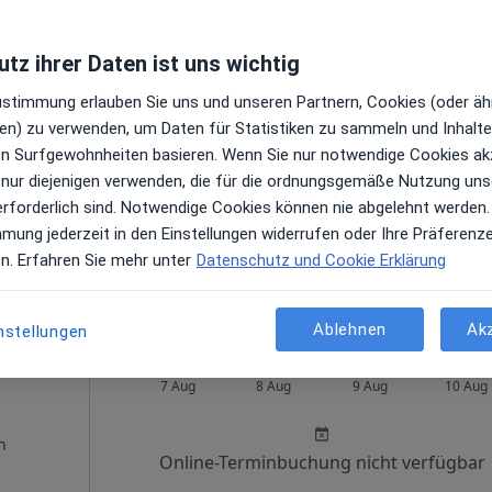
tz ihrer Daten ist uns wichtig
Mall
Heute
Morgen
So,
Mo,
Zustimmung erlauben Sie uns und unseren Partnern, Cookies (oder äh
7 Aug
8 Aug
9 Aug
10 Aug
Mehr
en) zu verwenden, um Daten für Statistiken zu sammeln und Inhalte 
n
ren Surfgewohnheiten basieren. Wenn Sie nur notwendige Cookies ak
Online-Terminbuchung nicht verfügbar
 nur diejenigen verwenden, die für die ordnungsgemäße Nutzung uns
erforderlich sind. Notwendige Cookies können nie abgelehnt werden.
Terminanfrage senden
mmung jederzeit in den Einstellungen widerrufen oder Ihre Präferenz
ps
en. Erfahren Sie mehr unter
Datenschutz und Cookie Erklärung
MVZ am St. Marien-Krankenhaus Standort Sandstraße im Albertus Magnus Zentrum
Ablehnen
Ak
nstellungen
ter
Heute
Morgen
So,
Mo,
7 Aug
8 Aug
9 Aug
10 Aug
n
Online-Terminbuchung nicht verfügbar