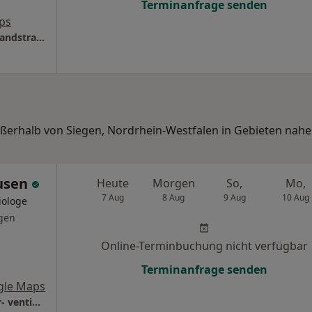
Terminanfrage senden
ps
MVZ am St. Marien-Krankenhaus Standort Sandstraße im Albertus Magnus Zentrum
ußerhalb von Siegen, Nordrhein-Westfalen in Gebieten nahe
ausen
Heute
Morgen
So,
Mo,
7 Aug
8 Aug
9 Aug
10 Aug
iologe
gen
Online-Terminbuchung nicht verfügbar
Terminanfrage senden
gle Maps
Beta Klinik GmbH Abt. Kardiologie und inter- ventionelle Kardiologie