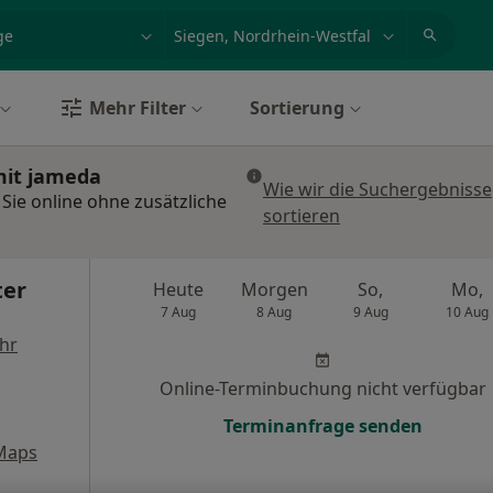
et, Erkrankung, Name
z.B. Berlin
Mehr Filter
Sortierung
mit jameda
Wie wir die Suchergebnisse
Sie online ohne zusätzliche
sortieren
ter
Heute
Morgen
So,
Mo,
7 Aug
8 Aug
9 Aug
10 Aug
hr
Online-Terminbuchung nicht verfügbar
Terminanfrage senden
Maps