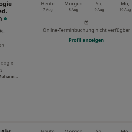
logie
Heute
Morgen
So,
Mo,
ed.
7 Aug
8 Aug
9 Aug
10 Aug
n
Online-Terminbuchung nicht verfügbar
ie,
Profil anzeigen
en
Google
s
Praxis für Kardiologie Montabaur Dr. med. Mohannad Zahran
 Abt.
Heute
Morgen
So,
Mo,