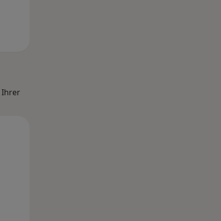
 Ihrer
Di,
Mi,
Do,
11 Aug
12 Aug
13 Aug