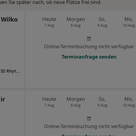
n Sie später nach, ob neue Plätze frei sind.
 Wilko
Heute
Morgen
So,
Mo,
7 Aug
8 Aug
9 Aug
10 Aug
Online-Terminbuchung nicht verfügbar
Terminanfrage senden
St. Marien-Krankenhaus Medizinische Klinik III Rhythmologie und Elektrophysiologie
ir
Heute
Morgen
So,
Mo,
7 Aug
8 Aug
9 Aug
10 Aug
Online-Terminbuchung nicht verfügbar