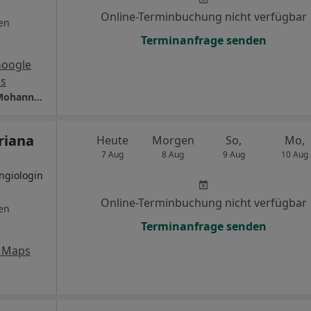
Online-Terminbuchung nicht verfügbar
en
Terminanfrage senden
Google
s
Praxis für Kardiologie Montabaur Dr. med. Mohannad Zahran
riana
Heute
Morgen
So,
Mo,
7 Aug
8 Aug
9 Aug
10 Aug
Angiologin
Online-Terminbuchung nicht verfügbar
en
Terminanfrage senden
 Maps