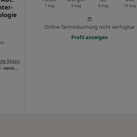
nter-
7 Aug
8 Aug
9 Aug
10 Aug
ologie
Online-Terminbuchung nicht verfügbar
Profil anzeigen
en
gle Maps
Beta Klinik GmbH Abt. Kardiologie und inter- ventionelle Kardiologie