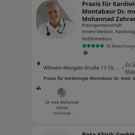
Praxis für Kardio
Montabaur Dr. m
Mohannad Zahra
Praxisgemeinschaft
Innere Medizin, Kardiolog
Notfallmedizin
78 Bewertung
Zu 
Wilhelm-Mangels-Straße 17-19, Montabaur
•
Map
Dr. med. Mohannad
Zahran
Kardiologe
Beta Klinik GmbH