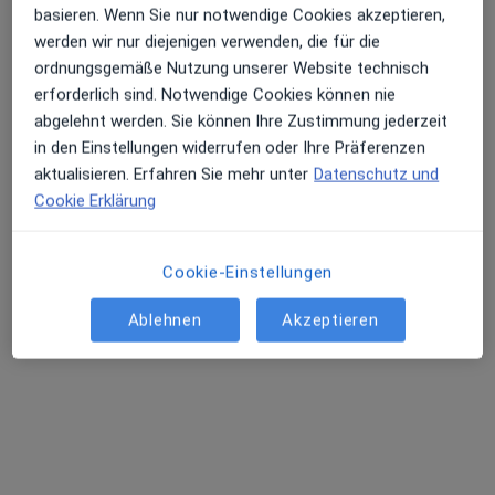
Praxis Monika Rohloff Heilpraktikerin
basieren. Wenn Sie nur notwendige Cookies akzeptieren,
Dieser Arzt bzw. diese Ärztin bietet keine Online-Terminbuchung an diesem Standort an.
werden wir nur diejenigen verwenden, die für die
ordnungsgemäße Nutzung unserer Website technisch
Terminanfrage senden
erforderlich sind. Notwendige Cookies können nie
abgelehnt werden. Sie können Ihre Zustimmung jederzeit
in den Einstellungen widerrufen oder Ihre Präferenzen
aktualisieren. Erfahren Sie mehr unter
Datenschutz und
Cookie Erklärung
Cookie-Einstellungen
Ablehnen
Akzeptieren
Dr. Jeanette Schorr - Moravec DC
·
Mehr
Heilpraktikerin
Fraulauterner Str. 64, Schwalbach
•
Zu Google Maps
Praxis Jeanette Schorr Heilpraktikerin
Dieser Arzt bzw. diese Ärztin bietet keine Online-Terminbuchung an diesem Standort an.