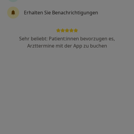
Erhalten Sie Benachrichtigungen
Anzeige
Christian Feit
Sehr beliebt: Patient:innen bevorzugen es,
Arzttermine mit der App zu buchen
·
Mehr
Heilpraktiker, Chirotherapeut
97 Bewertungen
Adresse
Videosprechstunde
Böllingerstr. 3, Eppelborn
•
Zu Google Maps
Naturheilpraxis Christian Feit Heilpraktiker
Dieser Arzt bzw. diese Ärztin bietet keine Online-Terminbuchung an diesem Standort an.
Terminanfrage senden