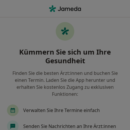
Ha
Chiropraktik Wirbelsäulenbeschwerden • Überherrn, Saarland
Filter & Sortierung
• 1
Zu Google Map
Chiropraktik / Wirbelsäulenbeschwerden,
Kümmern Sie sich um Ihre
Überherrn
Gesundheit
Wie wir die Suchergebnisse sortieren
Finden Sie die besten Ärzt:innen und buchen Sie
einen Termin. Laden Sie die App herunter und
Nach welchem Fachgebiet suchen Sie?
erhalten Sie kostenlos Zugang zu exklusiven
Heilpraktiker
Heilpraktiker für Physiotherapie
Funktionen:
Verwalten Sie Ihre Termine einfach
Senden Sie Nachrichten an Ihre Ärzt:innen