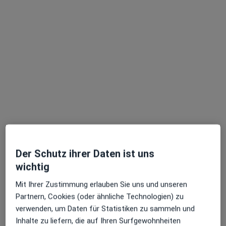
Dieser Arzt bzw. diese Ärztin bietet keine Online-Terminbuchung an diesem Standort an.
Terminanfrage senden
Monika Rohloff
Der Schutz ihrer Daten ist uns
·
Mehr
Heilpraktikerin
wichtig
14 Bewertungen
Mit Ihrer Zustimmung erlauben Sie uns und unseren
Partnern, Cookies (oder ähnliche Technologien) zu
Zu Google
verwenden, um Daten für Statistiken zu sammeln und
Alfred-Nobel-Allee 23, Saarwellingen
•
Maps
Inhalte zu liefern, die auf Ihren Surfgewohnheiten