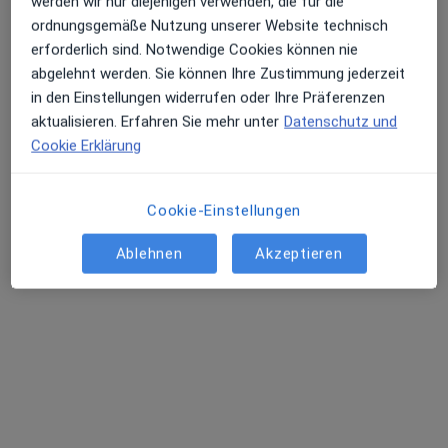
werden wir nur diejenigen verwenden, die für die
Dieser Arzt bzw. diese Ärztin bietet keine Online-Terminbuchung an diesem Standort an.
ordnungsgemäße Nutzung unserer Website technisch
erforderlich sind. Notwendige Cookies können nie
Terminanfrage senden
abgelehnt werden. Sie können Ihre Zustimmung jederzeit
in den Einstellungen widerrufen oder Ihre Präferenzen
aktualisieren. Erfahren Sie mehr unter
Datenschutz und
Cookie Erklärung
Cookie-Einstellungen
Ablehnen
Akzeptieren
Zahnärzte Höhenhaus Kenan Soysal und
Jonas Koenigs
Gemeinschaftspraxis
171 Bewertungen
Von-Ketteler-Str. 3, Köln
•
Zu Google Maps