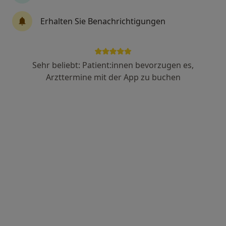
Siegburger Str. 398, Köln
•
Zu Google Maps
Dentopal - Zahnmedizin Poll Esra Topal Zahnärztin
Erhalten Sie Benachrichtigungen
Dieser Arzt bzw. diese Ärztin bietet keine Online-Terminbuchung an diesem Standort an.
Terminanfrage senden
Sehr beliebt: Patient:innen bevorzugen es,
Arzttermine mit der App zu buchen
Dr. Dr. Thea Ehle (geb. Lingohr)
·
Mehr
Zahnärztin
98 Bewertungen
Bonner Str. 207, Köln
•
Zu Google Maps