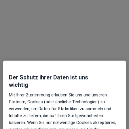
DR.RATH ZAHNÄRZTE Dr.med.dent. Julia Rath Zahnärztin
Dieser Arzt bzw. diese Ärztin bietet keine Online-Terminbuchung an diesem Standort an.
Terminanfrage senden
Der Schutz ihrer Daten ist uns
wichtig
Niklas Gillenberg
Mit Ihrer Zustimmung erlauben Sie uns und unseren
·
Mehr
Zahnarzt
Partnern, Cookies (oder ähnliche Technologien) zu
3 Bewertungen
verwenden, um Daten für Statistiken zu sammeln und
Inhalte zu liefern, die auf Ihren Surfgewohnheiten
Lessingstr. 68 a, Köln
•
Zu Google Maps
basieren. Wenn Sie nur notwendige Cookies akzeptieren,
Zahnarzt Praxis Weiden Dr. Fabian Ruhland und Niklas Gillenberg