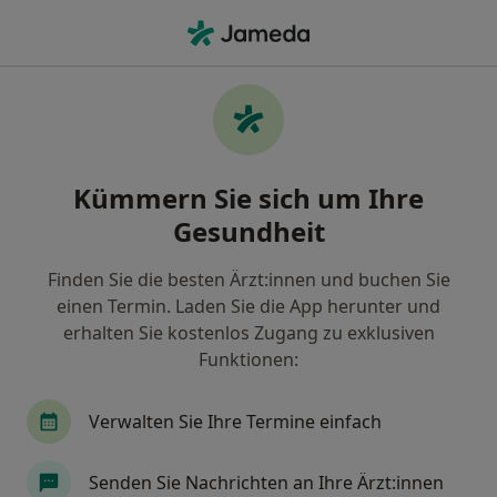
Ha
Endodontologie • Köln, Nordrhein-Westfalen
Filter & Sortierung
• 1
Zu Google Map
Endodontologie, Köln
Kümmern Sie sich um Ihre
Wie wir die Suchergebnisse sortieren
Gesundheit
Finden Sie die besten Ärzt:innen und buchen Sie
einen Termin. Laden Sie die App herunter und
erhalten Sie kostenlos Zugang zu exklusiven
Funktionen:
Verwalten Sie Ihre Termine einfach
Esra Topal
Zahnärztin
Senden Sie Nachrichten an Ihre Ärzt:innen