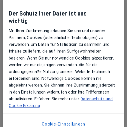
Der Schutz ihrer Daten ist uns
wichtig
Mit Ihrer Zustimmung erlauben Sie uns und unseren
Partnern, Cookies (oder ähnliche Technologien) zu
Dr. med. Schamim Schahab
verwenden, um Daten für Statistiken zu sammeln und
Kardiologin, Angiologin, Hämostaseologin
Inhalte zu liefern, die auf Ihren Surfgewohnheiten
21 Bewertungen
basieren. Wenn Sie nur notwendige Cookies akzeptieren,
werden wir nur diejenigen verwenden, die für die
ordnungsgemäße Nutzung unserer Website technisch
Pariser Str. 89, Düsseldorf
•
Zu Google Maps
erforderlich sind. Notwendige Cookies können nie
RKM740 - Praxis f. Kardiologie Angiologie u. Hämostaseologie Dr.med. Schamim Schahab
abgelehnt werden. Sie können Ihre Zustimmung jederzeit
Privatpraxis
in den Einstellungen widerrufen oder Ihre Präferenzen
Dieser Arzt bzw. diese Ärztin bietet keine Online-Terminbuchung an diesem Standort an.
aktualisieren. Erfahren Sie mehr unter
Datenschutz und
Cookie Erklärung
Terminanfrage senden
Cookie-Einstellungen