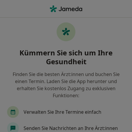
Ha
Ernährungsberatung • Willich, Nordrhein-Westfalen
Filter & Sortierung
• 1
Zu Google Map
Ernährungsberatung, Willich
Kümmern Sie sich um Ihre
Wie wir die Suchergebnisse sortieren
Gesundheit
Finden Sie die besten Ärzt:innen und buchen Sie
Nach welchem Fachgebiet suchen Sie?
einen Termin. Laden Sie die App herunter und
Heilpraktiker
Allgemeinmediziner
Interni
erhalten Sie kostenlos Zugang zu exklusiven
Funktionen:
Verwalten Sie Ihre Termine einfach
Senden Sie Nachrichten an Ihre Ärzt:innen