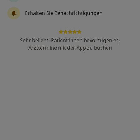
Erhalten Sie Benachrichtigungen
Dr. med. dent. Christoph Heilmann
·
Mehr
Zahnarzt
Sehr beliebt: Patient:innen bevorzugen es,
187 Bewertungen
Arzttermine mit der App zu buchen
Hasetorwall 11, Osnabrück
•
Zu Google Maps
Praxis Hase - Zahn Osnabrück
Dieser Arzt bzw. diese Ärztin bietet keine Online-Terminbuchung an diesem Standort an.
Terminanfrage senden