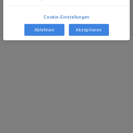
Dr. med. Peter Meyer
·
Mehr
Psychosomatiker, Psychoanalyse
Cookie-Einstellungen
3 Bewertungen
Ablehnen
Akzeptieren
Edinghäuser Str. 13, Osnabrück
•
Zu Google Maps
Dr.med. Peter Meyer Osnabrück Psychotherapie+Psychoanalyse
Dieser Arzt bzw. diese Ärztin bietet keine Online-Terminbuchung an diesem Standort an.
Terminanfrage senden
M.Sc. Psych. Dominic P. Lita