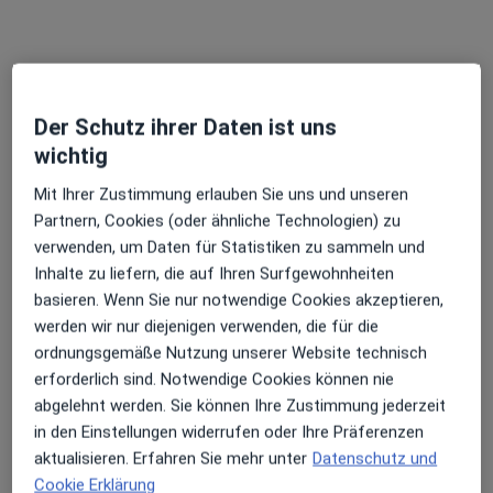
Dr. Shady Al Rustom
Augenarzt
Der Schutz ihrer Daten ist uns
Am Finkenhügel 7 b, Osnabrück
•
Zu Google Maps
wichtig
visualeins MVZ für Augenheilkunde und Anästhesie
Mit Ihrer Zustimmung erlauben Sie uns und unseren
Dieser Arzt bzw. diese Ärztin bietet keine Online-Terminbuchung an diesem Standort an.
Partnern, Cookies (oder ähnliche Technologien) zu
verwenden, um Daten für Statistiken zu sammeln und
Terminanfrage senden
Inhalte zu liefern, die auf Ihren Surfgewohnheiten
basieren. Wenn Sie nur notwendige Cookies akzeptieren,
werden wir nur diejenigen verwenden, die für die
ordnungsgemäße Nutzung unserer Website technisch
erforderlich sind. Notwendige Cookies können nie
abgelehnt werden. Sie können Ihre Zustimmung jederzeit
in den Einstellungen widerrufen oder Ihre Präferenzen
aktualisieren. Erfahren Sie mehr unter
Datenschutz und
Cookie Erklärung