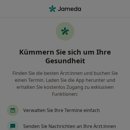
Ha
Erstuntersuchung (Neupatient In) • Osnabrück, Niedersachsen
Filter & Sortierung
• 1
Zu Google Map
Erstuntersuchung (Neupatient/in),
Kümmern Sie sich um Ihre
Osnabrück
Gesundheit
Wie wir die Suchergebnisse sortieren
Finden Sie die besten Ärzt:innen und buchen Sie
einen Termin. Laden Sie die App herunter und
Welche Terminart möchten Sie buchen?
erhalten Sie kostenlos Zugang zu exklusiven
Erstuntersuchung (Neupatient/in)
Funktionen:
Verwalten Sie Ihre Termine einfach
Senden Sie Nachrichten an Ihre Ärzt:innen