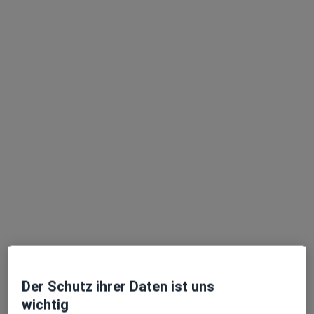
Dr. Brigitte Crisan
Psychosomatikerin, Ernährungsmedizinerin,
·
Mehr
Notfallmedizinerin
19 Bewertungen
Adresse
Videosprechstunde
Kettengasse 9, Eppingen
•
Zu Google Maps
Praxis Dr. Brigitte Crisan Fachärztin f. Psychosomat. Med
Der Schutz ihrer Daten ist uns
Dieser Arzt bzw. diese Ärztin bietet keine Online-Terminbuchung an diesem Standort an.
wichtig