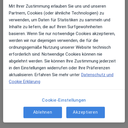
Terminanfrage senden
Mit Ihrer Zustimmung erlauben Sie uns und unseren
Partnern, Cookies (oder ähnliche Technologien) zu
verwenden, um Daten für Statistiken zu sammeln und
Inhalte zu liefern, die auf Ihren Surfgewohnheiten
basieren. Wenn Sie nur notwendige Cookies akzeptieren,
werden wir nur diejenigen verwenden, die für die
ordnungsgemäße Nutzung unserer Website technisch
erforderlich sind. Notwendige Cookies können nie
abgelehnt werden. Sie können Ihre Zustimmung jederzeit
in den Einstellungen widerrufen oder Ihre Präferenzen
Angelika Bucher
aktualisieren. Erfahren Sie mehr unter
Datenschutz und
Heilpraktikerin
Cookie Erklärung
Liebigstr. 23, Leingarten
•
Zu Google Maps
Naturheilpraxis Angelika Bucher Heilpraktikerin
Cookie-Einstellungen
Privatpraxis
Dieser Arzt bzw. diese Ärztin bietet keine Online-Terminbuchung an diesem Standort an.
Ablehnen
Akzeptieren
Terminanfrage senden