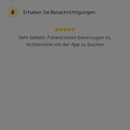
Erhalten Sie Benachrichtigungen
Diana Olariu-Stalek
·
Mehr
Heilpraktikerin
40 Bewertungen
Sehr beliebt: Patient:innen bevorzugen es,
Arzttermine mit der App zu buchen
Adresse
Videosprechstunde
Böckinger Str. 6, Heilbronn
•
Zu Google Maps
Naturheilpraxis Diana Olariu-Stalek Heilpraktikerin
Privatpraxis
Dieser Arzt bzw. diese Ärztin bietet keine Online-Terminbuchung an diesem Standort an.
Terminanfrage senden