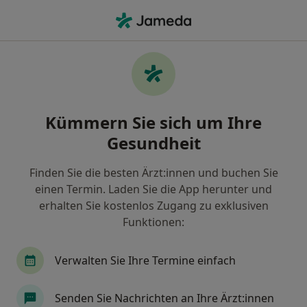
Ha
Gesundheits-Check-Up • Brackenheim, Baden-Württemberg
Filter & Sortierung
• 1
Zu Google Map
Gesundheits-Check-up, Brackenheim
Kümmern Sie sich um Ihre
Wie wir die Suchergebnisse sortieren
Gesundheit
Finden Sie die besten Ärzt:innen und buchen Sie
Welche Terminart möchten Sie buchen?
einen Termin. Laden Sie die App herunter und
Gesundheits-Check-up
erhalten Sie kostenlos Zugang zu exklusiven
Funktionen:
Verwalten Sie Ihre Termine einfach
Senden Sie Nachrichten an Ihre Ärzt:innen