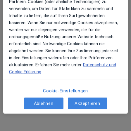
Partnern, Cookies (oder ähnliche Technologien) zu
Askaniaweg 12, Überlingen
•
Zu Google Maps
verwenden, um Daten für Statistiken zu sammeln und
RNH - Radiologie u. Neurologie am Hafen Dr.med. Matthias Böhmert
Inhalte zu liefern, die auf Ihren Surfgewohnheiten
Dieser Arzt bzw. diese Ärztin bietet keine Online-Terminbuchung an diesem Standort an.
basieren. Wenn Sie nur notwendige Cookies akzeptieren,
werden wir nur diejenigen verwenden, die für die
Terminanfrage senden
ordnungsgemäße Nutzung unserer Website technisch
erforderlich sind. Notwendige Cookies können nie
abgelehnt werden. Sie können Ihre Zustimmung jederzeit
in den Einstellungen widerrufen oder Ihre Präferenzen
aktualisieren. Erfahren Sie mehr unter
Datenschutz und
Cookie Erklärung
Cookie-Einstellungen
Dr. med. univ. Katharina Wroblewska
Ablehnen
Akzeptieren
Hautärztin (Dermatologin), Venerologin
103 Bewertungen