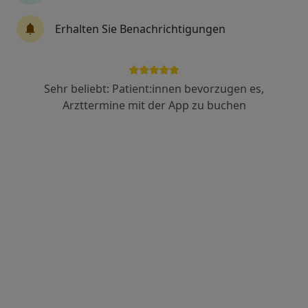
Erhalten Sie Benachrichtigungen
Manuela Maria Höliner-Kappes
·
Mehr
Heilpraktikerin
44 Bewertungen
Sehr beliebt: Patient:innen bevorzugen es,
Arzttermine mit der App zu buchen
Adresse
Videosprechstunde
Zu Google
Kasernenstr. 24, Radolfzell am Bodensee
•
Maps
Praxis Manuela Höliner-Kappes Heilpraktikerin
Privatpraxis
Dieser Arzt bzw. diese Ärztin bietet keine Online-Terminbuchung an diesem Standort an.
Terminanfrage senden