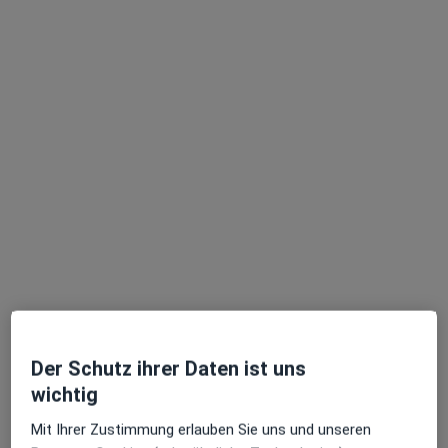
Keine Online-Terminbuchung über jameda verfügbar
Profil anzeigen
Dr. med. Matthias Böhmert
·
Mehr
Neurologe, Radiologe
43 Bewertungen
Der Schutz ihrer Daten ist uns
wichtig
Adresse
Videosprechstunde
Mit Ihrer Zustimmung erlauben Sie uns und unseren