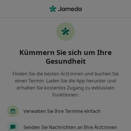
Ha
Gesundheits-Check-Up • Konstanz, Baden-Württemberg
Filter & Sortierung
• 1
Zu Google Map
Gesundheits-Check-up, Konstanz
Kümmern Sie sich um Ihre
Wie wir die Suchergebnisse sortieren
Gesundheit
Finden Sie die besten Ärzt:innen und buchen Sie
Welche Terminart möchten Sie buchen?
einen Termin. Laden Sie die App herunter und
Gesundheits-Check-up
Untersuchung /Check
erhalten Sie kostenlos Zugang zu exklusiven
Funktionen:
Verwalten Sie Ihre Termine einfach
Senden Sie Nachrichten an Ihre Ärzt:innen