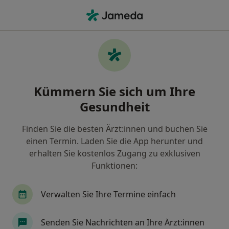
Ha
Wonach suchen Sie?
Startseite
Grüner Star Vorsorge (Glaukom)
Grüner Star Vorsorge (Glaukom) -
Kümmern Sie sich um Ihre
Finden Sie Ärzt:innen und
Gesundheit
Heilberufler:innen
Finden Sie die besten Ärzt:innen und buchen Sie
einen Termin. Laden Sie die App herunter und
erhalten Sie kostenlos Zugang zu exklusiven
Funktionen:
Info
Verwalten Sie Ihre Termine einfach
Expert:innen für Grüner Star Vorsorge
(Glaukom)
Senden Sie Nachrichten an Ihre Ärzt:innen