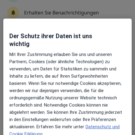
Erhalten Sie Benachrichtigungen
Janna Harder - Privatpraxis
Augenarzt
Der Schutz ihrer Daten ist uns
Sehr beliebt: Patient:innen bevorzugen es,
München
wichtig
Arzttermine mit der App zu buchen
Termin buchen
Mit Ihrer Zustimmung erlauben Sie uns und unseren
Partnern, Cookies (oder ähnliche Technologien) zu
Mustafa Külekci
verwenden, um Daten für Statistiken zu sammeln und
Inhalte zu liefern, die auf Ihren Surfgewohnheiten
Augenarzt, Augenlaserzentrum
Köln
basieren. Wenn Sie nur notwendige Cookies akzeptieren,
werden wir nur diejenigen verwenden, die für die
Termin buchen
ordnungsgemäße Nutzung unserer Website technisch
erforderlich sind. Notwendige Cookies können nie
Patrick Schwarz
abgelehnt werden. Sie können Ihre Zustimmung jederzeit
in den Einstellungen widerrufen oder Ihre Präferenzen
Augenarzt
Berlin
aktualisieren. Erfahren Sie mehr unter
Datenschutz und
Cookie Erklärung