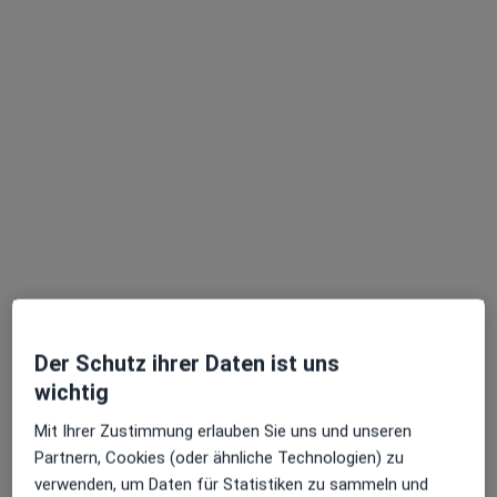
Alexis Rana
Urologe
53 Bewertungen
Mendelssohnstr. 22, Stuttgart
•
Zu Google Maps
Privatpraxis für Urologie Alexis Rana
Privatpraxis
Der Schutz ihrer Daten ist uns
Dieser Arzt bzw. diese Ärztin bietet keine Online-Terminbuchung an diesem Standort an.
wichtig
Terminanfrage senden
Mit Ihrer Zustimmung erlauben Sie uns und unseren
Partnern, Cookies (oder ähnliche Technologien) zu
verwenden, um Daten für Statistiken zu sammeln und