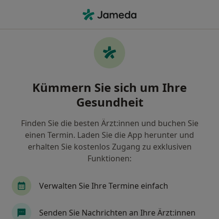
Ha
Hausbesuch • Stuttgart, Baden-Württemberg
Filter & Sortierung
• 1
Zu Google Map
Hausbesuch, Stuttgart
Kümmern Sie sich um Ihre
Wie wir die Suchergebnisse sortieren
Gesundheit
Finden Sie die besten Ärzt:innen und buchen Sie
Welche Terminart möchten Sie buchen?
einen Termin. Laden Sie die App herunter und
Hausbesuch
erhalten Sie kostenlos Zugang zu exklusiven
Funktionen:
Verwalten Sie Ihre Termine einfach
Senden Sie Nachrichten an Ihre Ärzt:innen