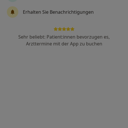
Erhalten Sie Benachrichtigungen
Marcus Schaub
·
Mehr
Heilpraktiker
43 Bewertungen
Sehr beliebt: Patient:innen bevorzugen es,
Arzttermine mit der App zu buchen
Zu Google
Marktplatz 2, Leinfelden-Echterdingen
•
Maps
Heilpraxis für Körper- und Energiearbeit
Privatpraxis
Dieser Arzt bzw. diese Ärztin bietet keine Online-Terminbuchung an diesem Standort an.
Terminanfrage senden