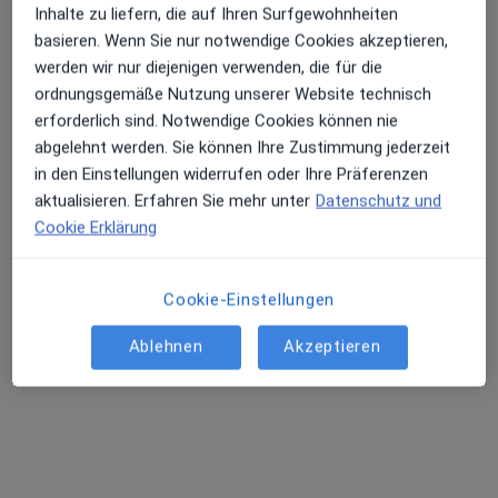
Inhalte zu liefern, die auf Ihren Surfgewohnheiten
basieren. Wenn Sie nur notwendige Cookies akzeptieren,
werden wir nur diejenigen verwenden, die für die
ordnungsgemäße Nutzung unserer Website technisch
erforderlich sind. Notwendige Cookies können nie
abgelehnt werden. Sie können Ihre Zustimmung jederzeit
Dr. med. vet. Frank Hildenbrand
in den Einstellungen widerrufen oder Ihre Präferenzen
·
Mehr
Tierarzt
aktualisieren. Erfahren Sie mehr unter
Datenschutz und
43 Bewertungen
Cookie Erklärung
Heilbronner Str. 62, Leonberg
•
Zu Google Maps
Cookie-Einstellungen
Praxis Dr.med.vet. Frank Hildenbrand Tierarzt
Ablehnen
Akzeptieren
Dieser Arzt bzw. diese Ärztin bietet keine Online-Terminbuchung an diesem Standort an.
Terminanfrage senden