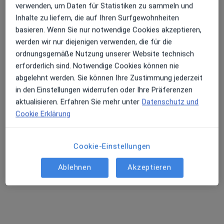
verwenden, um Daten für Statistiken zu sammeln und
Inhalte zu liefern, die auf Ihren Surfgewohnheiten
basieren. Wenn Sie nur notwendige Cookies akzeptieren,
werden wir nur diejenigen verwenden, die für die
ordnungsgemäße Nutzung unserer Website technisch
erforderlich sind. Notwendige Cookies können nie
abgelehnt werden. Sie können Ihre Zustimmung jederzeit
Simon Raub
in den Einstellungen widerrufen oder Ihre Präferenzen
aktualisieren. Erfahren Sie mehr unter
Datenschutz und
Hautarzt (Dermatologe), Venerologe
Cookie Erklärung
1199 Bewertungen
Mülheimer Str. 247, Oberhausen
•
Zu Google Maps
Cookie-Einstellungen
MVZ Haut & Allergie Sterkrade im Gothahaus
Ablehnen
Akzeptieren
Dieser Arzt bzw. diese Ärztin bietet keine Online-Terminbuchung an diesem Standort an.
Terminanfrage senden