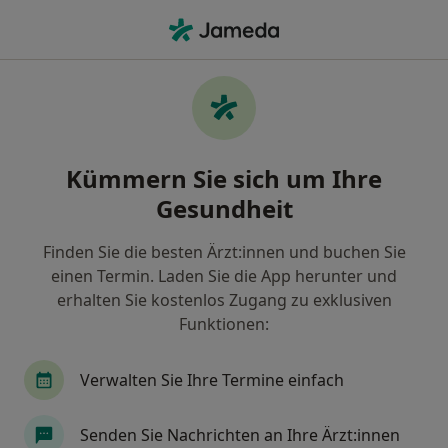
Ha
Hautkrebsvorsorge • Dinslaken, Nordrhein-Westfalen
Filter & Sortierung
• 1
Zu Google Map
Hautkrebsvorsorge, Dinslaken
Kümmern Sie sich um Ihre
Wie wir die Suchergebnisse sortieren
Gesundheit
Finden Sie die besten Ärzt:innen und buchen Sie
Welche Terminart möchten Sie buchen?
einen Termin. Laden Sie die App herunter und
Hautkrebsvorsorge
erhalten Sie kostenlos Zugang zu exklusiven
Funktionen:
Verwalten Sie Ihre Termine einfach
Senden Sie Nachrichten an Ihre Ärzt:innen