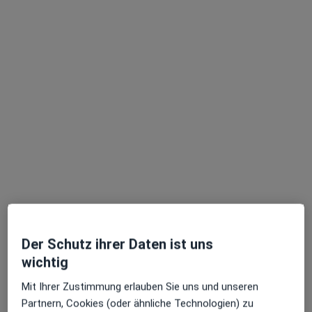
Dr. med. Nikola Henkel
Hautärztin (Dermatologin), Venerologin
291 Bewertungen
Mülheimer Str. 247, Oberhausen
•
Zu Google Maps
MVZ Haut & Allergie Sterkrade im Gothahaus
Der Schutz ihrer Daten ist uns
Dieser Arzt bzw. diese Ärztin bietet keine Online-Terminbuchung an diesem Standort an.
wichtig
Terminanfrage senden
Mit Ihrer Zustimmung erlauben Sie uns und unseren
Partnern, Cookies (oder ähnliche Technologien) zu