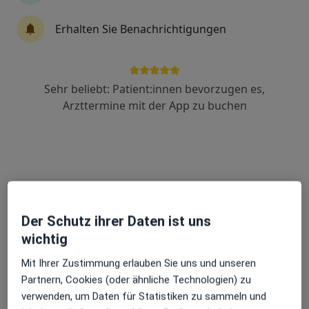
Erhalten Sie Benachrichtigungen
Tanja Dietz
·
Mehr
Heilpraktikerin, Osteopathin
156 Bewertungen
Sehr beliebt: Patient:innen bevorzugen es,
Arzttermine mit der App zu buchen
Zu Google
Großreuther Strasse 87, Nürnberg
•
Maps
Naturheilpraxis Tanja Dietz Nürnberg
Dieser Arzt bzw. diese Ärztin bietet keine Online-Terminbuchung an diesem Standort an.
Terminanfrage senden
Der Schutz ihrer Daten ist uns
wichtig
Mit Ihrer Zustimmung erlauben Sie uns und unseren
Partnern, Cookies (oder ähnliche Technologien) zu
verwenden, um Daten für Statistiken zu sammeln und