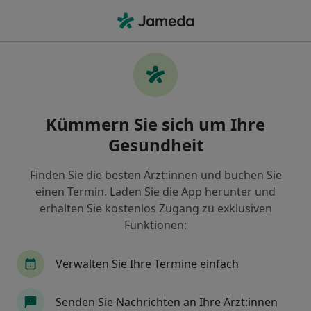
Ha
Hormonsprechstunde • Nürnberg, Bayern
Filter & Sortierung
• 1
Zu Google Map
Hormonsprechstunde, Nürnberg
Kümmern Sie sich um Ihre
Wie wir die Suchergebnisse sortieren
Gesundheit
Finden Sie die besten Ärzt:innen und buchen Sie
Welche Terminart möchten Sie buchen?
einen Termin. Laden Sie die App herunter und
Hormonsprechstunde
erhalten Sie kostenlos Zugang zu exklusiven
Funktionen:
Verwalten Sie Ihre Termine einfach
Senden Sie Nachrichten an Ihre Ärzt:innen