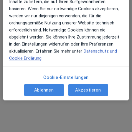
Inhalte zu liefern, die auf Ihren Surfgewohnheiten
basieren. Wenn Sie nur notwendige Cookies akzeptieren,
werden wir nur diejenigen verwenden, die für die
ordnungsgemäße Nutzung unserer Website technisch
Ulrike Trump
erforderlich sind. Notwendige Cookies können nie
·
Mehr
Heilpraktikerin
abgelehnt werden. Sie können Ihre Zustimmung jederzeit
70 Bewertungen
in den Einstellungen widerrufen oder Ihre Präferenzen
aktualisieren. Erfahren Sie mehr unter
Datenschutz und
Cookie Erklärung
Adresse
Videosprechstunde
Cookie-Einstellungen
Schießplatzstraße 28d, Nürnberg
•
Zu Google Maps
Naturheilpraxis Ulrike Trump Heilpraktikerin
Ablehnen
Akzeptieren
Dieser Arzt bzw. diese Ärztin bietet keine Online-Terminbuchung an diesem Standort an.
Terminanfrage senden