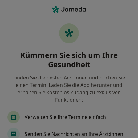
Ha
Implantologie • Beckum, Nordrhein-Westfalen
Filter & Sortierung
• 1
Zu Google Map
Implantologie, Beckum
Kümmern Sie sich um Ihre
Wie wir die Suchergebnisse sortieren
Gesundheit
Finden Sie die besten Ärzt:innen und buchen Sie
Welche Terminart möchten Sie buchen?
einen Termin. Laden Sie die App herunter und
Implantologie
erhalten Sie kostenlos Zugang zu exklusiven
Funktionen:
Verwalten Sie Ihre Termine einfach
Senden Sie Nachrichten an Ihre Ärzt:innen