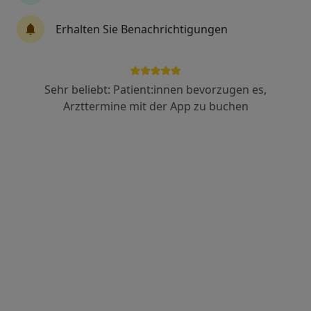
Erhalten Sie Benachrichtigungen
Dr. stom.(Uni.Skopje) Fejsal Hamiti
·
Mehr
Zahnarzt
36 Bewertungen
Sehr beliebt: Patient:innen bevorzugen es,
Arzttermine mit der App zu buchen
Geiststr. 8-10, Oelde
•
Zu Google Maps
Praxis Fejsal Hamiti Zahnarzt
Dieser Arzt bzw. diese Ärztin bietet keine Online-Terminbuchung an diesem Standort an.
Terminanfrage senden