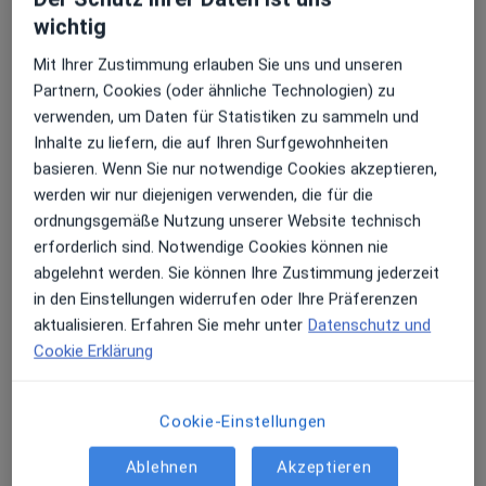
wichtig
Mit Ihrer Zustimmung erlauben Sie uns und unseren
Dr. med. dent. Nenad Petrasevic
Partnern, Cookies (oder ähnliche Technologien) zu
·
Mehr
Zahnarzt
verwenden, um Daten für Statistiken zu sammeln und
23 Bewertungen
Inhalte zu liefern, die auf Ihren Surfgewohnheiten
basieren. Wenn Sie nur notwendige Cookies akzeptieren,
werden wir nur diejenigen verwenden, die für die
Bahnhofstr. 5, Ennigerloh
•
Zu Google Maps
ordnungsgemäße Nutzung unserer Website technisch
Zahnzentrum Ennigerloh Dres. Nenad Petrasevic und Theresa Petrasevic-Einhaus
erforderlich sind. Notwendige Cookies können nie
Dieser Arzt bzw. diese Ärztin bietet keine Online-Terminbuchung an diesem Standort an.
abgelehnt werden. Sie können Ihre Zustimmung jederzeit
in den Einstellungen widerrufen oder Ihre Präferenzen
Terminanfrage senden
aktualisieren. Erfahren Sie mehr unter
Datenschutz und
Cookie Erklärung
Cookie-Einstellungen
Ablehnen
Akzeptieren