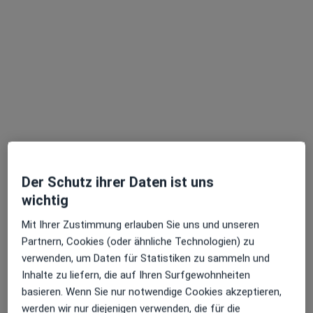
Dr. med. dent. M.Sc. Florian Wenninger
·
Mehr
Zahnarzt
59 Bewertungen
Bahnhofplatz 6, Furth
•
Zu Google Maps
Praxis Dr. Florian Wenninger Zahnarzt
Der Schutz ihrer Daten ist uns
wichtig
Dieser Arzt bzw. diese Ärztin bietet keine Online-Terminbuchung an diesem Standort an.
Mit Ihrer Zustimmung erlauben Sie uns und unseren
Terminanfrage senden
Partnern, Cookies (oder ähnliche Technologien) zu
verwenden, um Daten für Statistiken zu sammeln und
Inhalte zu liefern, die auf Ihren Surfgewohnheiten
basieren. Wenn Sie nur notwendige Cookies akzeptieren,
werden wir nur diejenigen verwenden, die für die