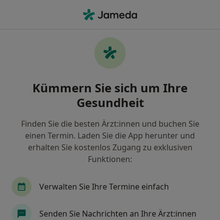
Ha
Implantologie • Fürth, Bayern
Filter & Sortierung
• 1
Zu Google Map
Implantologie, Fürth
Kümmern Sie sich um Ihre
Wie wir die Suchergebnisse sortieren
Gesundheit
Finden Sie die besten Ärzt:innen und buchen Sie
Welche Terminart möchten Sie buchen?
einen Termin. Laden Sie die App herunter und
Implantologie
erhalten Sie kostenlos Zugang zu exklusiven
Funktionen:
Verwalten Sie Ihre Termine einfach
Senden Sie Nachrichten an Ihre Ärzt:innen