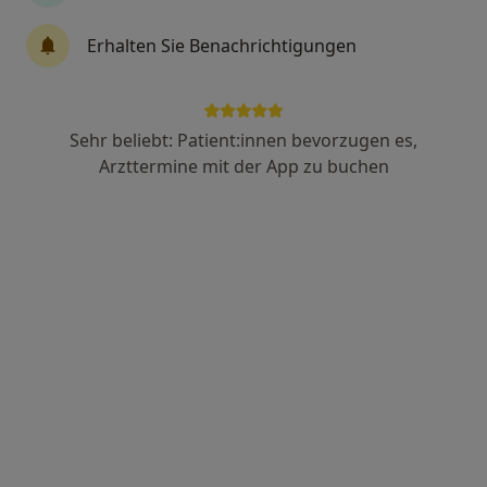
Erhalten Sie Benachrichtigungen
Dr. med. dent. Volker Ludwig
·
Mehr
Zahnarzt
219 Bewertungen
Sehr beliebt: Patient:innen bevorzugen es,
Arzttermine mit der App zu buchen
Adresse
Videosprechstunde
Alte Reutstr. 172, Fürth
•
Zu Google Maps
Zahnarztpraxis Dr. Ludwig u. Kollegen MVZ GmbH
Dieser Arzt bzw. diese Ärztin bietet keine Online-Terminbuchung an diesem Standort an.
Terminanfrage senden