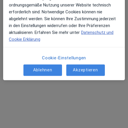
ordnungsgemäße Nutzung unserer Website technisch
erforderlich sind. Notwendige Cookies können nie
abgelehnt werden. Sie können Ihre Zustimmung jederzeit
in den Einstellungen widerrufen oder Ihre Präferenzen
Dr. med. dent. Jeannette Kamm
aktualisieren. Erfahren Sie mehr unter
Datenschutz und
·
Mehr
Zahnärztin
Cookie Erklärung
83 Bewertungen
Cookie-Einstellungen
Waldstr. 36, Furth
•
Zu Google Maps
Praxis Dr.med.dent. Jeannette Kamm Zahnärztin
Ablehnen
Akzeptieren
Dieser Arzt bzw. diese Ärztin bietet keine Online-Terminbuchung an diesem Standort an.
Terminanfrage senden