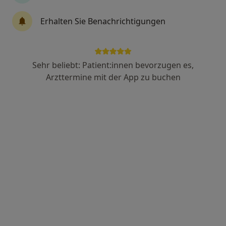
Erhalten Sie Benachrichtigungen
Hussam Alkazah
Zahnarzt
98 Bewertungen
Sehr beliebt: Patient:innen bevorzugen es,
Arzttermine mit der App zu buchen
Nördliche Bergstr. 60, Weinheim
•
Zu Google Maps
Zahnarztpraxis Hussam Alkazah Zahnarzt
Dieser Arzt bzw. diese Ärztin bietet keine Online-Terminbuchung an diesem Standort an.
Terminanfrage senden