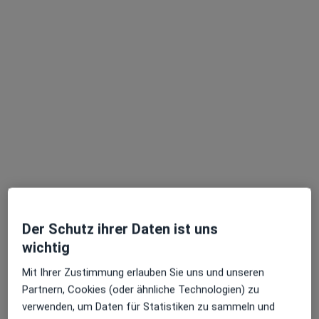
Dr. med. dent. Thomas Böll
·
Mehr
Zahnarzt
113 Bewertungen
Schulstr. 14, Viernheim
•
Zu Google Maps
Zahnarztpraxis Böll Dres.Günter Böll Thomas Böll und Volker Böll
Dieser Arzt bzw. diese Ärztin bietet keine Online-Terminbuchung an diesem Standort an.
Terminanfrage senden
Der Schutz ihrer Daten ist uns
wichtig
Mit Ihrer Zustimmung erlauben Sie uns und unseren
Partnern, Cookies (oder ähnliche Technologien) zu
verwenden, um Daten für Statistiken zu sammeln und