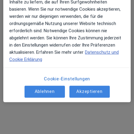
Inhalte zu liefern, die auf Ihren Surfgewohnheiten
basieren. Wenn Sie nur notwendige Cookies akzeptieren,
werden wir nur diejenigen verwenden, die für die
Jürgen Kasemeier
ordnungsgemäße Nutzung unserer Website technisch
·
Mehr
Zahnarzt
erforderlich sind. Notwendige Cookies können nie
40 Bewertungen
abgelehnt werden. Sie können Ihre Zustimmung jederzeit
in den Einstellungen widerrufen oder Ihre Präferenzen
Wilhelmstr. 65, Lampertheim
•
Zu Google Maps
aktualisieren. Erfahren Sie mehr unter
Datenschutz und
Zahngesund Zahnarztpraxis Jürgen Kasemeier
Cookie Erklärung
Dieser Arzt bzw. diese Ärztin bietet keine Online-Terminbuchung an diesem Standort an.
Cookie-Einstellungen
Terminanfrage senden
Ablehnen
Akzeptieren