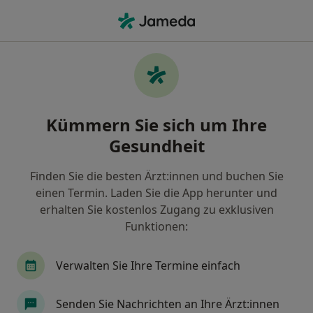
Ha
Implantologie • Lorsch, Hessen
Filter & Sortierung
• 1
Zu Google Map
Implantologie, Lorsch
Kümmern Sie sich um Ihre
Wie wir die Suchergebnisse sortieren
Gesundheit
Finden Sie die besten Ärzt:innen und buchen Sie
Welche Terminart möchten Sie buchen?
einen Termin. Laden Sie die App herunter und
Implantologie
erhalten Sie kostenlos Zugang zu exklusiven
Funktionen:
Verwalten Sie Ihre Termine einfach
Senden Sie Nachrichten an Ihre Ärzt:innen