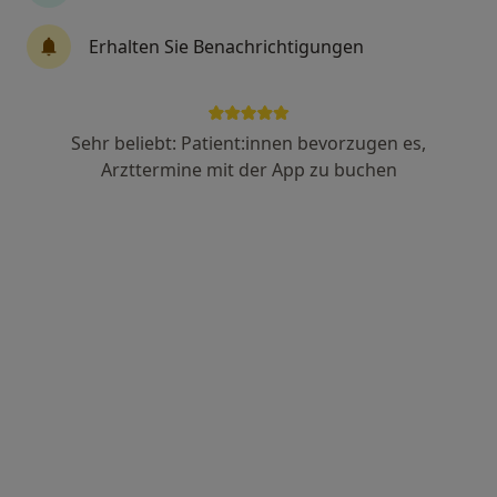
Erhalten Sie Benachrichtigungen
Dr. med. dent. Rainer Meßmer
·
Mehr
Zahnarzt
87 Bewertungen
Sehr beliebt: Patient:innen bevorzugen es,
Arzttermine mit der App zu buchen
Eisenbahnstr. 55, Schliengen
•
Zu Google Maps
Praxis Dr. Rainer Meßmer Zahnarzt
Dieser Arzt bzw. diese Ärztin bietet keine Online-Terminbuchung an diesem Standort an.
Terminanfrage senden