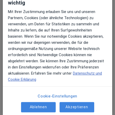
wichtig
Mit Ihrer Zustimmung erlauben Sie uns und unseren
Dr. med. dent. Christian Rupp
Partnern, Cookies (oder ähnliche Technologien) zu
·
Mehr
Zahnarzt
verwenden, um Daten für Statistiken zu sammeln und
28 Bewertungen
Inhalte zu liefern, die auf Ihren Surfgewohnheiten
basieren. Wenn Sie nur notwendige Cookies akzeptieren,
Moltkestr. 2 a, Müllheim
•
Zu Google Maps
werden wir nur diejenigen verwenden, die für die
Praxis Müllheim Dr. Rupp & Kollegen
ordnungsgemäße Nutzung unserer Website technisch
Dieser Arzt bzw. diese Ärztin bietet keine Online-Terminbuchung an diesem Standort an.
erforderlich sind. Notwendige Cookies können nie
abgelehnt werden. Sie können Ihre Zustimmung jederzeit
Terminanfrage senden
in den Einstellungen widerrufen oder Ihre Präferenzen
aktualisieren. Erfahren Sie mehr unter
Datenschutz und
Cookie Erklärung
Cookie-Einstellungen
Ablehnen
Akzeptieren