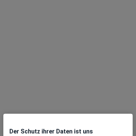
Dr. med. dent. Claudia Bär
Zahnärztin
78 Bewertungen
Werderstr. 47, Müllheim
•
Zu Google Maps
Praxis Dr.med.dent. Claudia Bär Zahnärztin
Dieser Arzt bzw. diese Ärztin bietet keine Online-Terminbuchung an diesem Standort an.
Terminanfrage senden
Der Schutz ihrer Daten ist uns