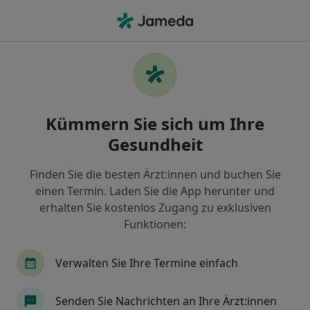
Ha
Implantologie • Müllheim, Baden-Württemberg
Filter & Sortierung
• 1
Zu Google Map
Implantologie, Müllheim
Kümmern Sie sich um Ihre
Wie wir die Suchergebnisse sortieren
Gesundheit
Finden Sie die besten Ärzt:innen und buchen Sie
Welche Terminart möchten Sie buchen?
einen Termin. Laden Sie die App herunter und
Implantologie
erhalten Sie kostenlos Zugang zu exklusiven
Funktionen:
Verwalten Sie Ihre Termine einfach
Senden Sie Nachrichten an Ihre Ärzt:innen