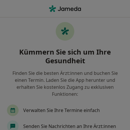
Ha
Kieferorthopädie Kinder&Jugendliche • München, Bayern
Filter & Sortierung
• 1
Zu Google Map
Kieferorthopädie Kinder&Jugendliche,
Kümmern Sie sich um Ihre
München
Gesundheit
Wie wir die Suchergebnisse sortieren
Finden Sie die besten Ärzt:innen und buchen Sie
einen Termin. Laden Sie die App herunter und
Nach welchem Fachgebiet suchen Sie?
erhalten Sie kostenlos Zugang zu exklusiven
Zahnarzt
Kieferorthopäde
Mund-Kiefer-G
Funktionen:
Verwalten Sie Ihre Termine einfach
Senden Sie Nachrichten an Ihre Ärzt:innen