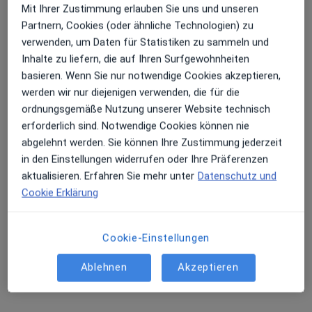
Weitere Leistungen anzeigen
Mit Ihrer Zustimmung erlauben Sie uns und unseren
Partnern, Cookies (oder ähnliche Technologien) zu
verwenden, um Daten für Statistiken zu sammeln und
Dr. M.Sc. M.Sc.
Inhalte zu liefern, die auf Ihren Surfgewohnheiten
Sebastian Helgert
basieren. Wenn Sie nur notwendige Cookies akzeptieren,
werden wir nur diejenigen verwenden, die für die
Keine Online-Terminbuchung über jameda verfügbar
ordnungsgemäße Nutzung unserer Website technisch
erforderlich sind. Notwendige Cookies können nie
Profil anzeigen
abgelehnt werden. Sie können Ihre Zustimmung jederzeit
in den Einstellungen widerrufen oder Ihre Präferenzen
aktualisieren. Erfahren Sie mehr unter
Datenschutz und
Cookie Erklärung
Cookie-Einstellungen
Ablehnen
Akzeptieren
Dr. Soheyl Sigari
·
Mehr
Zahnarzt, Kieferorthopäde