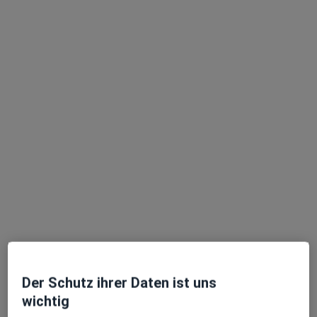
Schöne Zähne München Dr. Sebastian
Helgert Zahnarzt
Praxis
Zahnarzt, Kieferorthopädie
245 Bewertungen
Görresstr. 37, München
•
Zu Google Maps
Schöne Zähne München Dr. Sebastian Helgert Zahnarzt
Der Schutz ihrer Daten ist uns
Kieferorthopädie Kinder&Jugendliche
Kein Preis angegeben
wichtig