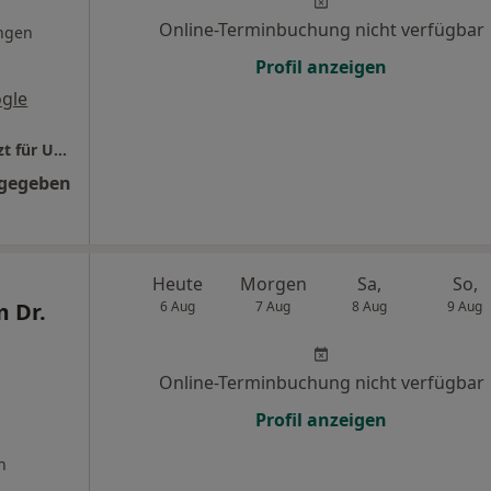
Online-Terminbuchung nicht verfügbar
ngen
Profil anzeigen
gle
uro mannheim Dr.med. Ali Barhoum Facharzt für Urologie
ngegeben
Heute
Morgen
Sa,
So,
m Dr.
6 Aug
7 Aug
8 Aug
9 Aug
Online-Terminbuchung nicht verfügbar
Profil anzeigen
n