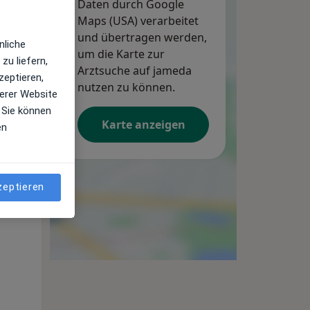
Daten durch Google
Maps (USA) verarbeitet
und übertragen werden,
nliche
um die Karte zur
zu liefern,
Arztsuche auf jameda
zeptieren,
nutzen zu können.
erer Website
 Sie können
Karte anzeigen
en
Mo,
Di,
Mi,
10 Aug
11 Aug
12 Aug
zeptieren