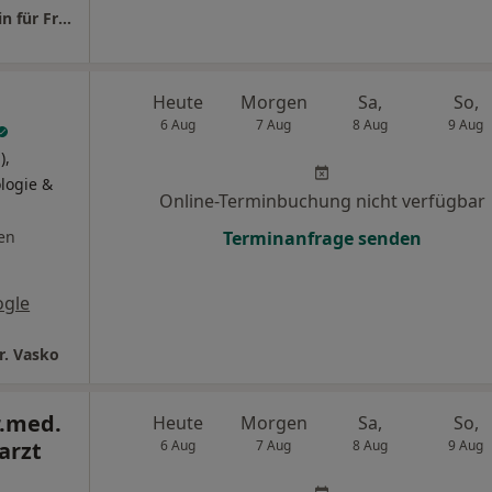
Praxis Dr. Birgit Schreiber-Solenski Fachärztin für Frauenheilkunde und Geburtshilfe
Heute
Morgen
Sa,
So,
6 Aug
7 Aug
8 Aug
9 Aug
),
logie &
Online-Terminbuchung nicht verfügbar
en
Terminanfrage senden
ogle
Dr. Vasko
.med.
Heute
Morgen
Sa,
So,
arzt
6 Aug
7 Aug
8 Aug
9 Aug