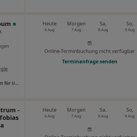
houm
Heute
Morgen
Sa,
So,
6 Aug
7 Aug
8 Aug
9 Aug
r,
ngen
Online-Terminbuchung nicht verfügbar
Terminanfrage senden
gle
uro mannheim Dr.med. Ali Barhoum Facharzt für Urologie
trum -
Heute
Morgen
Sa,
So,
Tobias
6 Aug
7 Aug
8 Aug
9 Aug
ia