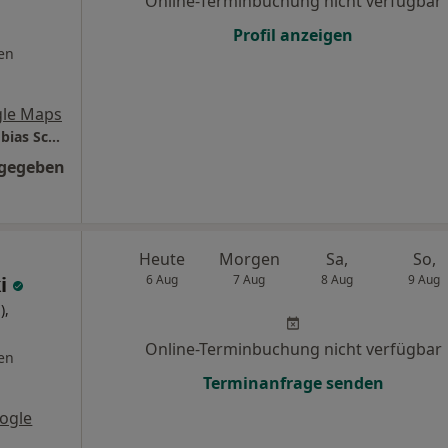
Online-Terminbuchung nicht verfügbar
Profil anzeigen
en
le Maps
Kinderwunschzentrum - Ludwigshafen Dr.Tobias Schmidt Dr.Claudia Schmidt und Kolleginnen
ngegeben
Heute
Morgen
Sa,
So,
ki
6 Aug
7 Aug
8 Aug
9 Aug
),
Online-Terminbuchung nicht verfügbar
en
Terminanfrage senden
ogle