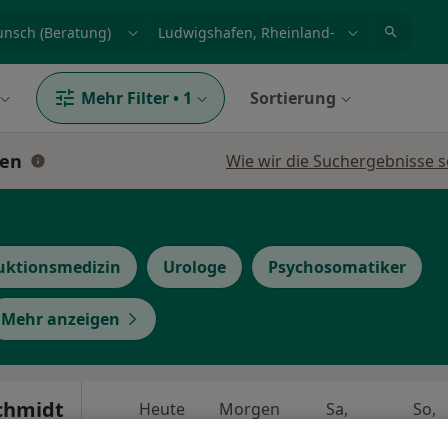
et, Erkrankung, Name
z.B. Berlin
Mehr Filter
•
1
Sortierung
fen
Wie wir die Suchergebnisse s
uktionsmedizin
Urologe
Psychosomatiker
Mehr anzeigen
Schmidt
Heute
Morgen
Sa,
So,
6 Aug
7 Aug
8 Aug
9 Aug