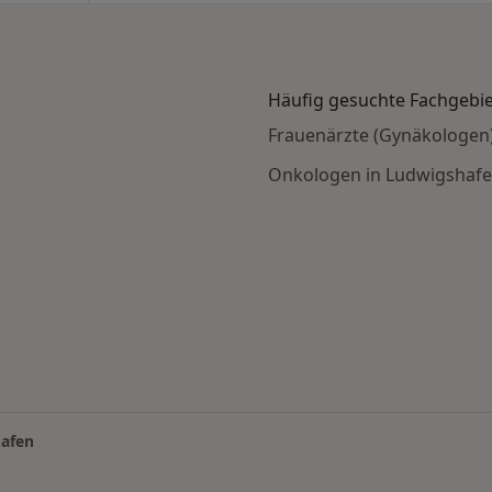
Häufig gesuchte Fachgebi
Frauenärzte (Gynäkologen
Onkologen in Ludwigshaf
 (Beratung) nach Stadt
afen