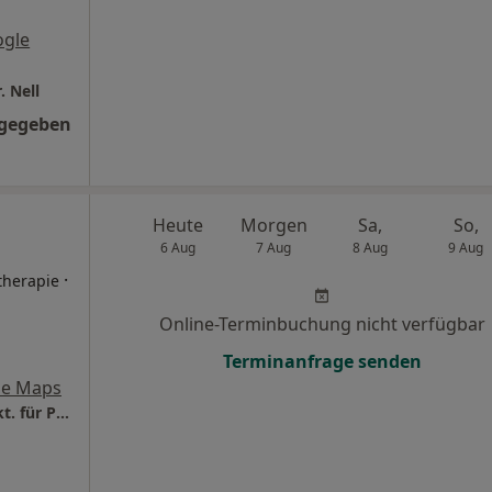
ogle
. Nell
ngegeben
Heute
Morgen
Sa,
So,
6 Aug
7 Aug
8 Aug
9 Aug
·
therapie
Online-Terminbuchung nicht verfügbar
Terminanfrage senden
le Maps
Praxis Dr.phil. Johanna Friesenhahn Heilprakt. für Psychotherapie