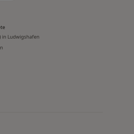
ete
) in Ludwigshafen
en