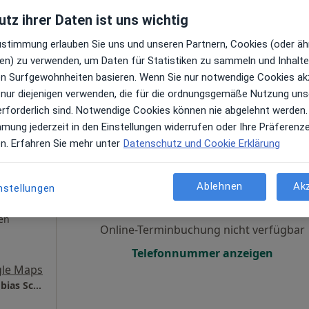
Mehr
tz ihrer Daten ist uns wichtig
gen
Online-Terminbuchung nicht verfügbar
Zustimmung erlauben Sie uns und unseren Partnern, Cookies (oder äh
Telefonnummer anzeigen
en) zu verwenden, um Daten für Statistiken zu sammeln und Inhalte 
le Maps
ren Surfgewohnheiten basieren. Wenn Sie nur notwendige Cookies ak
Kinderwunschzentrum - Ludwigshafen Dr.Tobias Schmidt Dr.Claudia Schmidt und Kolleginnen
 nur diejenigen verwenden, die für die ordnungsgemäße Nutzung uns
erforderlich sind. Notwendige Cookies können nie abgelehnt werden.
mmung jederzeit in den Einstellungen widerrufen oder Ihre Präferenz
en. Erfahren Sie mehr unter
Datenschutz und Cookie Erklärung
Heute
Morgen
Sa,
So,
6 Aug
7 Aug
8 Aug
9 Aug
Ablehnen
Ak
nstellungen
·
Mehr
)
en
Online-Terminbuchung nicht verfügbar
Telefonnummer anzeigen
le Maps
Kinderwunschzentrum - Ludwigshafen Dr.Tobias Schmidt Dr.Claudia Schmidt und Kolleginnen