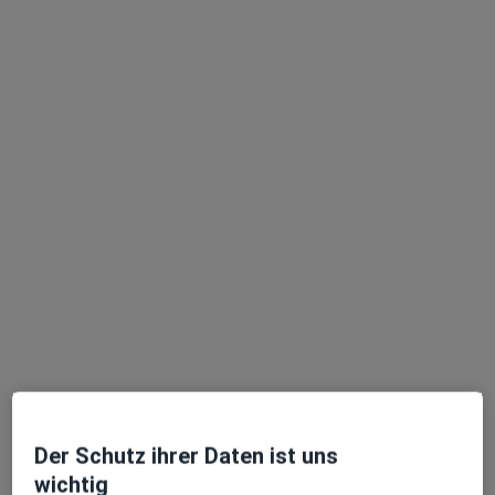
Magdalena Mischner
·
Mehr
Frauenärztin (Gynäkologin)
102 Bewertungen
Zu Google
Sendlinger-Tor-Platz 10, München
•
Maps
Ganzheitl. Frauenarzt-Zentrum München Dr. Villinger und Kollegen
Dieser Arzt bzw. diese Ärztin bietet keine Online-Terminbuchung an diesem Standort an.
Terminanfrage senden
Der Schutz ihrer Daten ist uns
wichtig