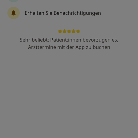
Erhalten Sie Benachrichtigungen
Dr. Miriam Wagner
·
Mehr
Frauenärztin (Gynäkologin)
242 Bewertungen
Sehr beliebt: Patient:innen bevorzugen es,
Arzttermine mit der App zu buchen
Zu Google
Sendlinger-Tor-Platz 10, München
•
Maps
Ganzheitl. Frauenarzt-Zentrum München Dr. Villinger und Kollegen
Dieser Arzt bzw. diese Ärztin bietet keine Online-Terminbuchung an diesem Standort an.
Terminanfrage senden