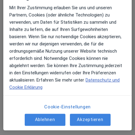
Mit Ihrer Zustimmung erlauben Sie uns und unseren
Partnern, Cookies (oder ähnliche Technologien) zu
verwenden, um Daten für Statistiken zu sammeln und
Inhalte zu liefern, die auf Ihren Surfgewohnheiten
Jun Chen
basieren. Wenn Sie nur notwendige Cookies akzeptieren,
Frauenärztin (Gynäkologin)
werden wir nur diejenigen verwenden, die für die
277 Bewertungen
ordnungsgemäße Nutzung unserer Website technisch
erforderlich sind. Notwendige Cookies können nie
abgelehnt werden. Sie können Ihre Zustimmung jederzeit
Zu Google
Sendlinger-Tor-Platz 10, München
•
in den Einstellungen widerrufen oder Ihre Präferenzen
Maps
aktualisieren. Erfahren Sie mehr unter
Datenschutz und
Ganzheitl. Frauenarzt-Zentrum München Dr. Villinger und Kollegen
Cookie Erklärung
Dieser Arzt bzw. diese Ärztin bietet keine Online-Terminbuchung an diesem Standort an.
Terminanfrage senden
Cookie-Einstellungen
Ablehnen
Akzeptieren