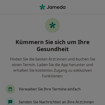
Ha
Kinderwunsch (Beratung) • München, Bayern
Filter & Sortierung
• 1
Zu Google Map
Kinderwunsch (Beratung), München
Kümmern Sie sich um Ihre
Wie wir die Suchergebnisse sortieren
Gesundheit
Finden Sie die besten Ärzt:innen und buchen Sie
Nach welchem Fachgebiet suchen Sie?
einen Termin. Laden Sie die App herunter und
Frauenarzt (Gynäkologe)
Heilpraktiker
H
erhalten Sie kostenlos Zugang zu exklusiven
Funktionen:
Verwalten Sie Ihre Termine einfach
Senden Sie Nachrichten an Ihre Ärzt:innen